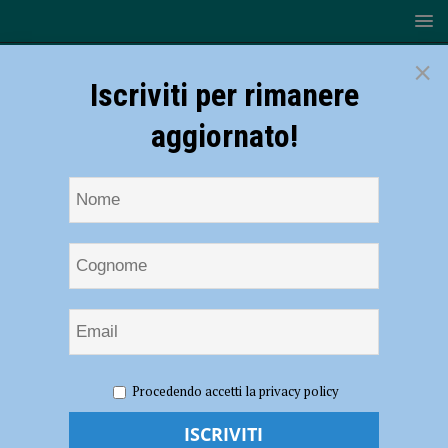
×
Iscriviti per rimanere
aggiornato!
HOME
NOTIZIE
ECONOMIA
Cantina Valtidone,
Procedendo accetti la privacy policy
conti sempre in miglioramento e promozione del territorio
Cantina Valtidone, conti sempre in