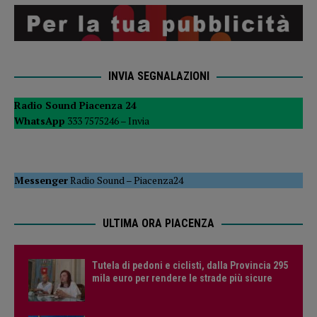
INVIA SEGNALAZIONI
Radio Sound Piacenza 24
WhatsApp
333 7575246 –
Invia
Messenger
Radio Sound
–
Piacenza24
ULTIMA ORA PIACENZA
Tutela di pedoni e ciclisti, dalla Provincia 295
mila euro per rendere le strade più sicure