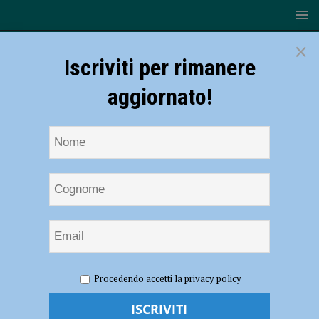
×
Iscriviti per rimanere
aggiornato!
HOME
NOTIZIE
SPORT
BASKET
Serie A2 –
Procedendo accetti la privacy policy
Assigeco Piacenza, contro Casale Monferrato ci pensa Pascolo: finisce
65 a 61 al PalaBanca