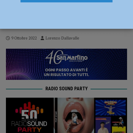
Serie A2 – Assigeco Piacenza, contro
Casale Monferrato ci pensa Pascolo:
finisce 65 a 61 al PalaBanca
9 Ottobre 2022
Lorenzo Dallavalle
RADIO SOUND PARTY