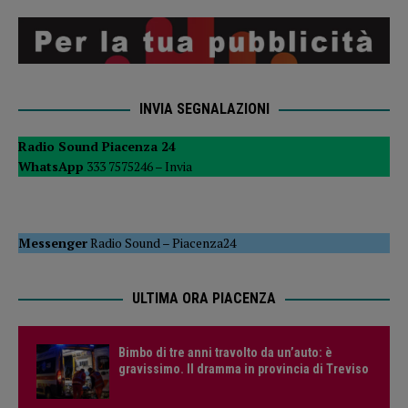
INVIA SEGNALAZIONI
Radio Sound Piacenza 24
WhatsApp
333 7575246 –
Invia
Messenger
Radio Sound
–
Piacenza24
ULTIMA ORA PIACENZA
Bimbo di tre anni travolto da un’auto: è
gravissimo. Il dramma in provincia di Treviso