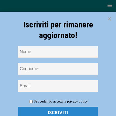
×
Iscriviti per rimanere
aggiornato!
HOME
NOTIZIE
ATTUALITÀ
Volontariato in Onda,
Procedendo accetti la privacy policy
l’Associazione “Il Filo di…”: “Supporto e compagnia agli anziani” –
AUDIO