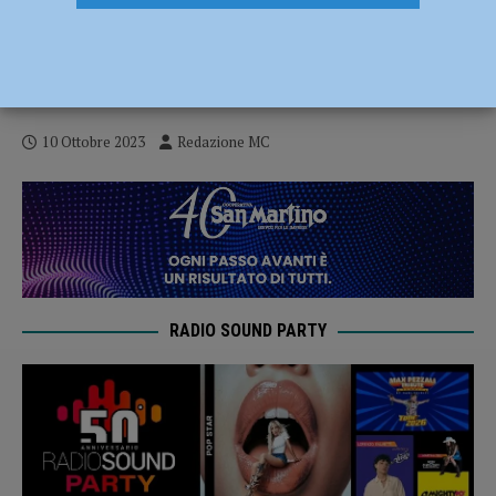
Volontariato in Onda, l’Associazione “Il
Filo di…”: “Supporto e compagnia
agli anziani” – AUDIO
10 Ottobre 2023
Redazione MC
RADIO SOUND PARTY