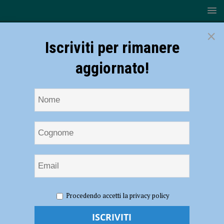
×
Iscriviti per rimanere
aggiornato!
HOME
NOTIZIE
CRONACA PIACENZA
Auto
Procedendo accetti la privacy policy
travolge una carrozzina elettrica a Pontedellolio, grave un uomo di 83
anni