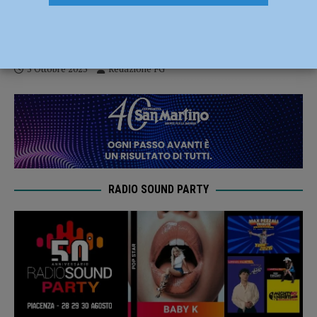
Auto travolge una carrozzina elettrica a
Pontedellolio, grave un uomo di 83 anni
5 Ottobre 2025
Redazione FG
RADIO SOUND PARTY