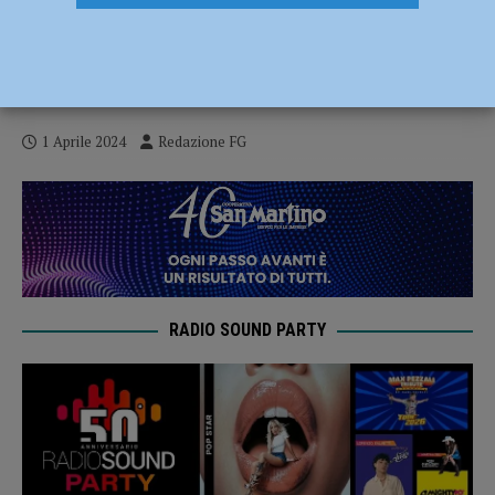
Cade lungo le scale della sua abitazione
di Niviano, 85enne soccorsa in
eliambulanza
1 Aprile 2024
Redazione FG
RADIO SOUND PARTY