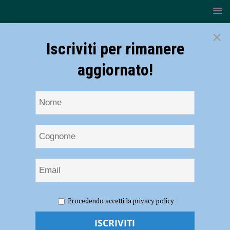
×
Iscriviti per rimanere
aggiornato!
HOME
NOTIZIE
CRONACA PIACENZA
Cade lungo
Procedendo accetti la privacy policy
le scale della sua abitazione di Niviano, 85enne soccorsa in
eliambulanza