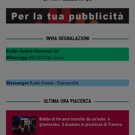
INVIA SEGNALAZIONI
Radio Sound Piacenza 24
WhatsApp
333 7575246 –
Invia
Messenger
Radio Sound
–
Piacenza24
ULTIMA ORA PIACENZA
Bimbo di tre anni travolto da un’auto: è
gravissimo. Il dramma in provincia di Treviso