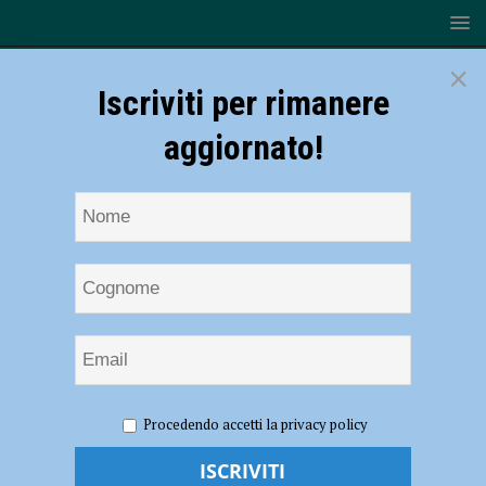
×
Iscriviti per rimanere
aggiornato!
HOME
NOTIZIE
ECONOMIA
Camera di commercio,
Procedendo accetti la privacy policy
due bandi da 350 mila euro per sostenere le imprese piacentine
Camera di commercio, due bandi da 350