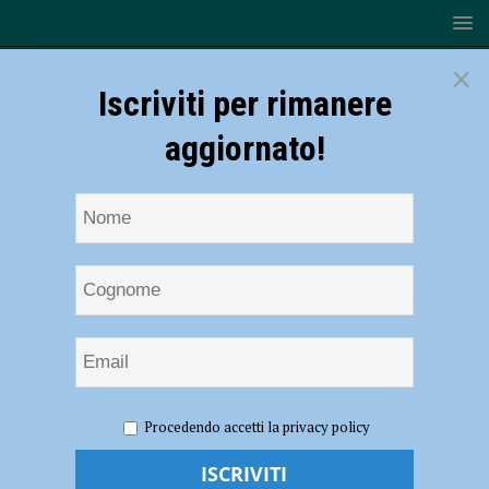
×
Iscriviti per rimanere
aggiornato!
HOME
NOTIZIE
ATTUALITÀ
La campagna
Procedendo accetti la privacy policy
vaccinale non si ferma nei giorni festivi, somministrazioni anche il 25
dicembre e il primo gennaio