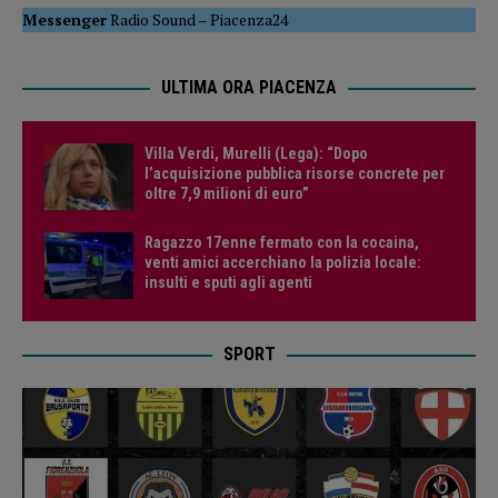
Messenger
Radio Sound
–
Piacenza24
ULTIMA ORA PIACENZA
Villa Verdi, Murelli (Lega): “Dopo
l’acquisizione pubblica risorse concrete per
oltre 7,9 milioni di euro”
Ragazzo 17enne fermato con la cocaina,
venti amici accerchiano la polizia locale:
insulti e sputi agli agenti
SPORT