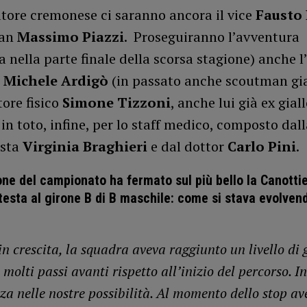
atore cremonese ci saranno ancora il vice
Fausto 
man
Massimo Piazzi
. Proseguiranno l’avventura
a nella parte finale della scorsa stagione) anche l
e
Michele Ardigò
(in passato anche scoutman gia
tore fisico
Simone Tizzoni
, anche lui già ex gial
n toto, infine, per lo staff medico, composto dall
ista
Virginia Braghieri
e dal dottor
Carlo Pini
.
one del campionato ha fermato sul più bello la Canottie
 testa al girone B di B maschile: come si stava evolven
 crescita, la squadra aveva raggiunto un livello di g
olti passi avanti rispetto all’inizio del percorso. In
zza nelle nostre possibilità. Al momento dello stop a