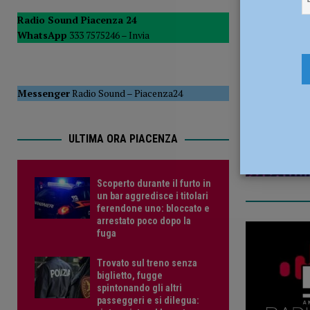
POLITICA
Radio Sound Piacenza 24
WhatsApp
333 7575246 –
Invia
[ 6 Agosto 2026 ]
Scoperto durante il furto in un bar aggre
19 Maggio
CRONACA PIACENZA
Messenger
Radio Sound
–
Piacenza24
ULTIMA ORA PIACENZA
Scoperto durante il furto in
un bar aggredisce i titolari
ferendone uno: bloccato e
arrestato poco dopo la
fuga
Trovato sul treno senza
biglietto, fugge
spintonando gli altri
passeggeri e si dilegua: