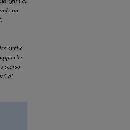
no agito al
gendo un
.
ire anche
ruppo che
lo scorso
arà di