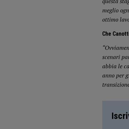
questa stag
meglio ogn
ottimo lav
Che Canotti
“Ovviament
scenari pa
abbia le ca
anno per g
transizione
Iscr