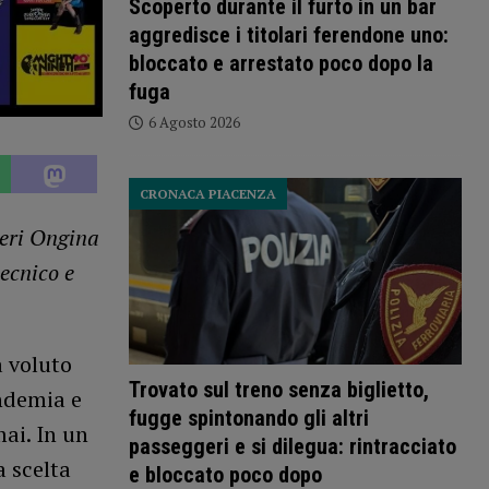
Scoperto durante il furto in un bar
aggredisce i titolari ferendone uno:
bloccato e arrestato poco dopo la
fuga
6 Agosto 2026
CRONACA PIACENZA
ieri Ongina
tecnico e
 voluto
Trovato sul treno senza biglietto,
andemia e
fugge spintonando gli altri
mai. In un
passeggeri e si dilegua: rintracciato
a scelta
e bloccato poco dopo