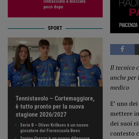
rintracciato e bloccato
poco dopo
SPORT
Il tecnico
anche per l
medico
Tennistavolo – Cortemaggiore,
E’ uno dei
è tutto pronto per la nuova
mettere in
stagione 2026/2027
dei suoi r
Serie B – Oliver Krilkovs è un nuovo
giocatore dei Fiorenzuola Bees
contesto c
Savino Orazzo è un nuovo difensore