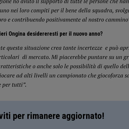
ione ho avuto il supporto di tutte le persone che han
uno nei loro compiti per il bene della squadra, svol
oro e contribuendo positivamente al nostro cammino”
eri Ongina desidereresti per il nuovo anno?
e questa situazione crea tante incertezze e può apr
rticolari di mercato. Mi piacerebbe puntare su un g
ratteristiche o anche solo le possibilità di quello del
iocare ad alti livelli un campionato che giocoforza s
 per tutti”.
iviti per rimanere aggiornato!