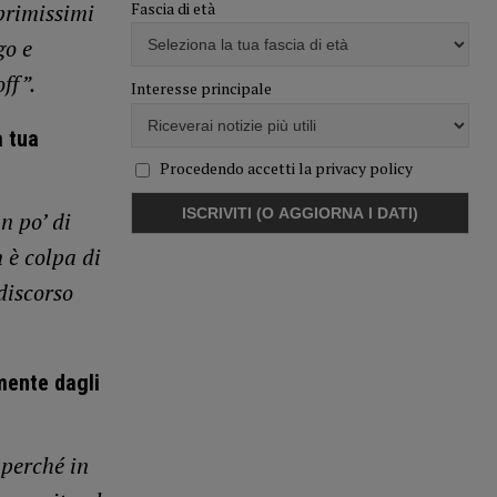
Fascia di età
primissimi
go e
ff”.
Interesse principale
a tua
Procedendo accetti la privacy policy
n po’ di
 è colpa di
discorso
mente dagli
 perché in