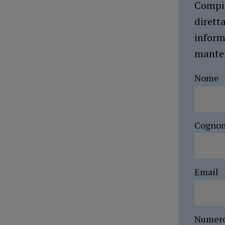
Compil
dirett
inform
manten
Nome
Cogno
Email
Numer