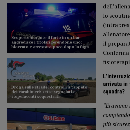
dell’allen
lo scout
(intrapres
allenator
il prepara
Conferma i
fisioterap
L’interruzi
arrivata in
squadra?
“Eravamo in
compiendo m
più sicure