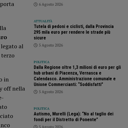
 porta
6 Agosto 2026
ATTUALITÀ
Tutela di pedoni e ciclisti, dalla Provincia
lla
295 mila euro per rendere le strade più
ro
sicure
 legato al
5 Agosto 2026
 terzo
POLITICA
Dalla Regione oltre 1,3 milioni di euro per gli
hub urbani di Piacenza, Vernasca e
o in
Calendasco. Amministrazione comunale e
Unione Commercianti: “Soddisfatti”
 off nella
5 Agosto 2026
e-
ato
POLITICA
Autismo, Murelli (Lega): “No al taglio dei
ciato
fondi per il Distretto di Ponente”
anco
5 Agosto 2026