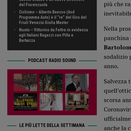
più che ra
del Fiorenzuola
inevitabil
Ciclismo – Alberto Baesso (Asd
Programma Auto) è il “re” del Giro del
Friuli Venezia Giulia Master
Nella pros
Nuoto – Vittorino da Feltre in evidenza
agli Italiani Ragazzi con Pilla e
panchina 
Barbazza
Bartolo
sodalizio 
PODCAST RADIO SOUND
anno.
Salvezza t
quell’otti
scorsa ann
Coronaviru
ufficialm
LE PIÙ LETTE DELLA SETTIMANA
anche la c