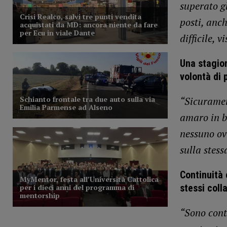
superato g
posti, anc
difficile, 
Una stagion
volontà di 
“Sicuramen
amaro in b
nessuno ov
sulla stes
Continuità 
stessi coll
“Sono cont