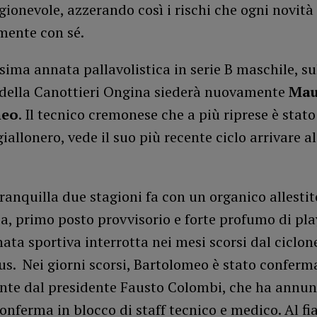
gionevole, azzerando così i rischi che ogni novità
mente con sé.
sima annata pallavolistica in serie B maschile, su
della Canottieri Ongina siederà nuovamente
Mau
meo
. Il tecnico cremonese che a più riprese è stato
giallonero, vede il suo più recente ciclo arrivare al
ranquilla due stagioni fa con un organico allestit
ca, primo posto provvisorio e forte profumo di play
ata sportiva interrotta nei mesi scorsi dal ciclon
s. Nei giorni scorsi, Bartolomeo è stato conferm
ente dal presidente Fausto Colombi, che ha annun
onferma in blocco di staff tecnico e medico. Al fi