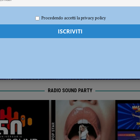
disce i titolari ferendone uno: bloccato e arrestato poco dopo la fuga
 2020
Carlofilippo Vardelli
Sport
,
Volley
Procedendo accetti la privacy policy
RADIO SOUND PARTY