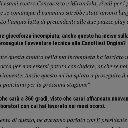
li esami contro Concorezzo e Mirandola, rivali per i 
he se comunque il cammino sarebbe stato ancora lun
visto l’ampio lotto di pretendenti alle due piazze play o
e giocoforza incompiuta: anche questo ha inciso sull
proseguire l’avventura tecnica alla Canottieri Ongina?
te questa annata bella ma incompleta ha lasciato u
occa per non essersi potuta concludere, anche se non
viamente. Anche questo mi ha spinto a proseguire il 
sa panchina per la prossima stagione”.
che sarà a 360 gradi, visto che sarai affiancato nuova
aboratori con cui hai lavorato nei mesi scorsi.
ento di questo, ne avevamo parlato con il presidente