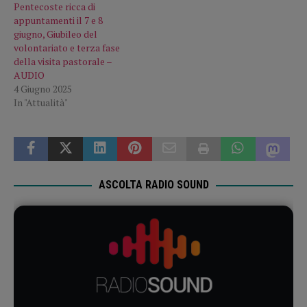
Pentecoste ricca di
appuntamenti il 7 e 8
giugno, Giubileo del
volontariato e terza fase
della visita pastorale –
AUDIO
4 Giugno 2025
In "Attualità"
ASCOLTA RADIO SOUND