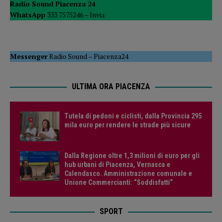
Radio Sound Piacenza 24
WhatsApp
333 7575246 –
Invia
Messenger
Radio Sound
–
Piacenza24
ULTIMA ORA PIACENZA
Tutela di pedoni e ciclisti, dalla Provincia 295
mila euro per rendere le strade più sicure
Dalla Regione oltre 1,3 milioni di euro per gli
hub urbani di Piacenza, Vernasca e
Calendasco. Amministrazione comunale e
Unione Commercianti: “Soddisfatti”
SPORT