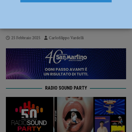
Ciclismo – Alla Gran Fondo Laigueglia i
primi podi stagionali per l’Asd Programma
Auto
25 Febbraio 2025
Carlofilippo Vardelli
RADIO SOUND PARTY