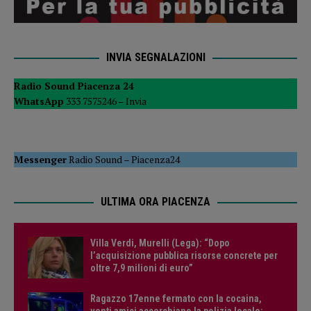
INVIA SEGNALAZIONI
Radio Sound Piacenza 24
WhatsApp
333 7575246 –
Invia
Messenger
Radio Sound
–
Piacenza24
ULTIMA ORA PIACENZA
Villa Verdi, Murelli (Lega): “Dopo
l’acquisizione pubblica risorse concrete per
oltre 7,9 milioni di euro”
Ragazzo 17enne fermato con la cocaina,
venti amici accerchiano la polizia locale: