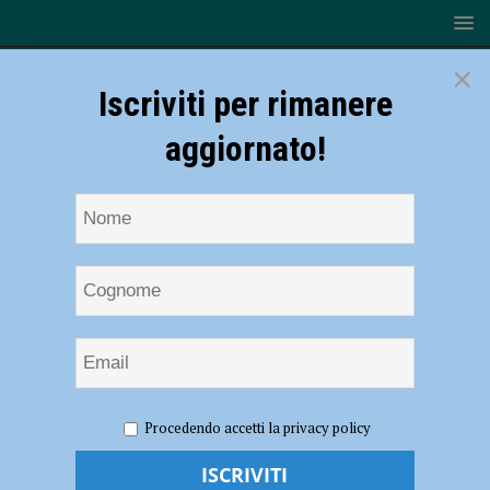
×
Iscriviti per rimanere
aggiornato!
HOME
NOTIZIE
Volley – Gas Sales Piacenza, domenica al
Procedendo accetti la privacy policy
PalaBanca arriva Perugia
Volley – Gas Sales Piacenza, domenica al