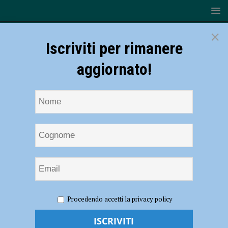
×
Iscriviti per rimanere
aggiornato!
HOME
NOTIZIE
SPORT
CICLISMO
Ciclismo,
Procedendo accetti la privacy policy
il Cadeo Carpaneto progetta il 2021 con l’ingresso di Giulio Maserati
Ciclismo, il Cadeo Carpaneto progetta il