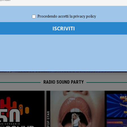
dI): “Verificare subito la situazione nella provincia di Piacenza”
POLITICA
023
Carlofilippo Vardelli
Ciclismo
,
Notizie
,
Sport
Procedendo accetti la privacy policy
RADIO SOUND PARTY