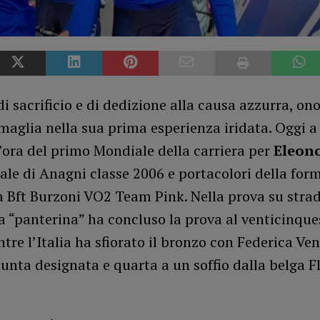
i sacrificio e di dedizione alla causa azzurra, on
maglia nella sua prima esperienza iridata. Oggi 
’ora del primo Mondiale della carriera per
Eleon
ziale di Anagni classe 2006 e portacolori della fo
a Bft Burzoni VO2 Team Pink. Nella prova su str
la “panterina” ha concluso la prova al venticinqu
tre l’Italia ha sfiorato il bronzo con Federica Vent
punta designata e quarta a un soffio dalla belga F