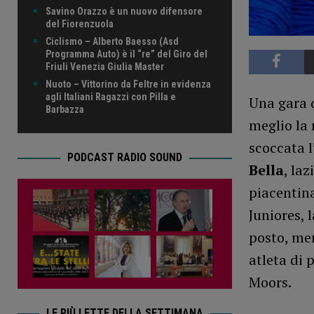
Savino Orazzo è un nuovo difensore
del Fiorenzuola
Ciclismo – Alberto Baesso (Asd
Programma Auto) è il “re” del Giro del
Friuli Venezia Giulia Master
Nuoto – Vittorino da Feltre in evidenza
agli Italiani Ragazzi con Pilla e
Una gara d
Barbazza
meglio la 
scoccata l
PODCAST RADIO SOUND
Bella
, la
piacentin
Juniores, 
posto, men
atleta di 
Moors.
LE PIÙ LETTE DELLA SETTIMANA