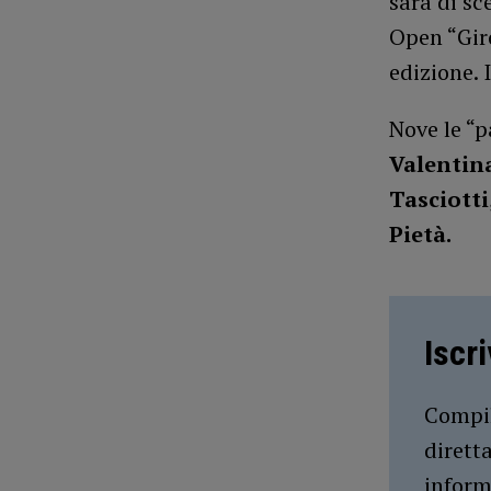
sarà di s
Open “Giro
edizione. 
Nove le “p
Valentina
Tasciotti
Pietà.
Iscr
Compil
dirett
inform