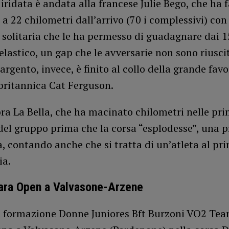
iridata è andata alla francese Julie Bego, che ha f
 a 22 chilometri dall’arrivo (70 i complessivi) con
 solitaria che le ha permesso di guadagnare dai 1
elastico, un gap che le avversarie non sono riusci
’argento, invece, è finito al collo della grande favo
a britannica Cat Ferguson.
ra La Bella, che ha macinato chilometri nelle pr
del gruppo prima che la corsa “esplodesse”, una p
, contando anche che si tratta di un’atleta al p
ia.
ara Open a Valvasone-Arzene
 formazione Donne Juniores Bft Burzoni VO2 Tea