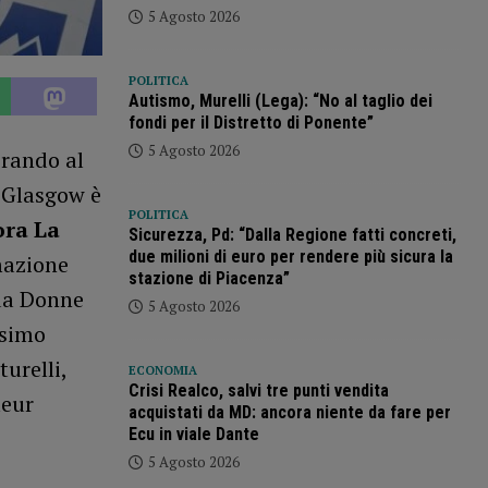
5 Agosto 2026
POLITICA
Autismo, Murelli (Lega): “No al taglio dei
fondi per il Distretto di Ponente”
5 Agosto 2026
orando al
a Glasgow è
POLITICA
ora La
Sicurezza, Pd: “Dalla Regione fatti concreti,
due milioni di euro per rendere più sicura la
rmazione
stazione di Piacenza”
ada Donne
5 Agosto 2026
esimo
urelli,
ECONOMIA
Crisi Realco, salvi tre punti vendita
leur
acquistati da MD: ancora niente da fare per
Ecu in viale Dante
5 Agosto 2026