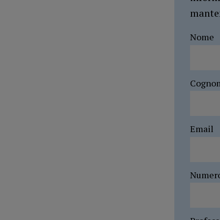
manten
Nome
Cogno
Email
Numer