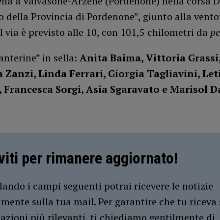
cena a Valvasone-Arzene (Pordenone) nella corsa 
 della Provincia di Pordenone”, giunto alla vent
Il via è previsto alle 10, con 101,5 chilometri da
pe
anterine” in sella:
Anita Baima, Vittoria Grassi
 Zanzi, Linda Ferrari, Giorgia Tagliavini, Let
, Francesca Sorgi, Asia Sgaravato e Marisol D
iviti per rimanere aggiornato!
ando i campi seguenti potrai ricevere le notizie
amente sulla tua mail. Per garantire che tu riceva 
azioni più rilevanti, ti chiediamo gentilmente di