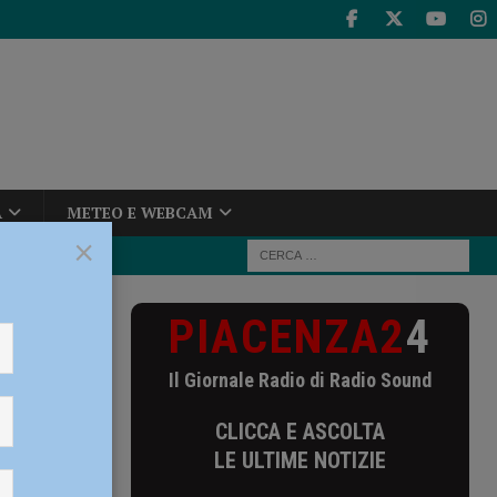
A
METEO E WEBCAM
×
PIACENZA2
4
la (Bft Burzoni
Il Giornale Radio di Radio Sound
zoni
CLICCA E ASCOLTA
primo
LE ULTIME NOTIZIE