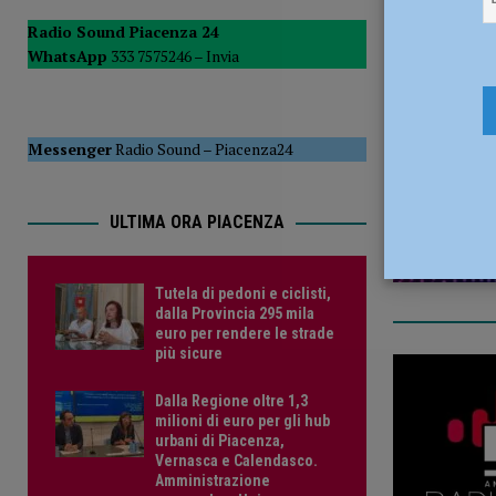
POLITICA
Radio Sound Piacenza 24
WhatsApp
333 7575246 –
Invia
[ 5 Agosto 2026 ]
Caldo estremo e asili nido, Tagliaferri (F
5 Agosto 2
Messenger
Radio Sound
–
Piacenza24
ULTIMA ORA PIACENZA
Tutela di pedoni e ciclisti,
dalla Provincia 295 mila
euro per rendere le strade
più sicure
Dalla Regione oltre 1,3
milioni di euro per gli hub
urbani di Piacenza,
Vernasca e Calendasco.
Amministrazione