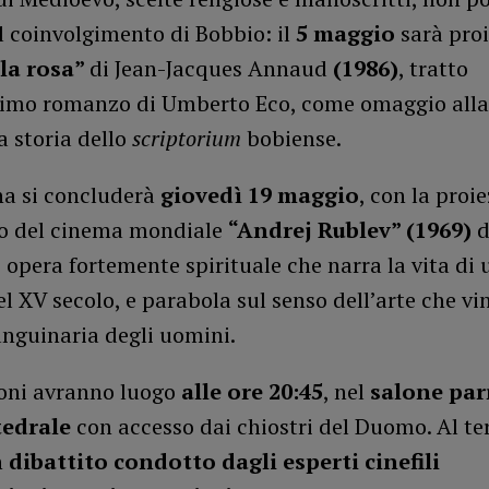
l coinvolgimento di Bobbio: il
5 maggio
sarà pro
la rosa”
di Jean-Jacques Annaud
(1986)
, tratto
imo romanzo di Umberto Eco, come omaggio alla
a storia dello
scriptorium
bobiense.
na si concluderà
giovedì 19 maggio
, con la proi
o del cinema mondiale
“Andrej Rublev” (1969)
d
 opera fortemente spirituale che narra la vita di 
el XV secolo, e parabola sul senso dell’arte che vi
anguinaria degli uomini.
ioni avranno luogo
alle ore 20:45
, nel
salone par
tedrale
con accesso dai chiostri del Duomo. Al t
n
dibattito condotto dagli esperti cinefili