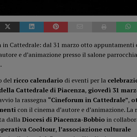
 in Cattedrale: dal 31 marzo otto appuntamenti c
utore e d’animazione presso il salone parrocchia
e.
o del
ricco calendario
di eventi per la
celebrazi
della Cattedrale di Piacenza
,
giovedì 31 mar
avvio la rassegna
“Cineforum in Cattedrale”
,
o
menti
con il cinema d’autore e d’animazione. La 
ta dalla
Diocesi di Piacenza-Bobbio
in collabo
perativa Cooltour
,
l’associazione culturale