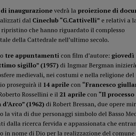
 di inaugurazione
vedrà la
proiezione di doc
ealizzati dal
Cineclub “G.Cattivelli”
e relativi a l
 ripristino che hanno riguardato il complesso
le della Cattedrale nell’ultimo secolo.
no
tre appuntamenti
con film d’autore:
giovedì 
ttimo sigillo” (1957)
di Ingmar Bergman inizierà 
sfere medievali, nei costumi e nella religione del
io proseguirà il
14 aprile
con
“Francesco giulla
Roberto Rossellini e il
21 aprile
con
“Il processo
 d’Arco” (1962)
di Robert Bressan, due opere mir
o la vita di due personaggi simbolo del Basso Me
i dalla ricerca fervida e appassionata che entra
o in nome di Dio per la realizzazione del comune