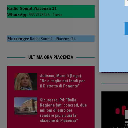
del Consiglio
POLITICA
Radio Sound Piacenza 24
WhatsApp
333 7575246 –
Invia
[ 5 Agosto 2026 ]
La Sagra della Pasta Frolla a Pecorara: t
8 Aprile 20
Messenger
Radio Sound
–
Piacenza24
ULTIMA ORA PIACENZA
Autismo, Murelli (Lega):
“No al taglio dei fondi per
il Distretto di Ponente”
Sicurezza, Pd: “Dalla
Regione fatti concreti, due
milioni di euro per
rendere più sicura la
stazione di Piacenza”