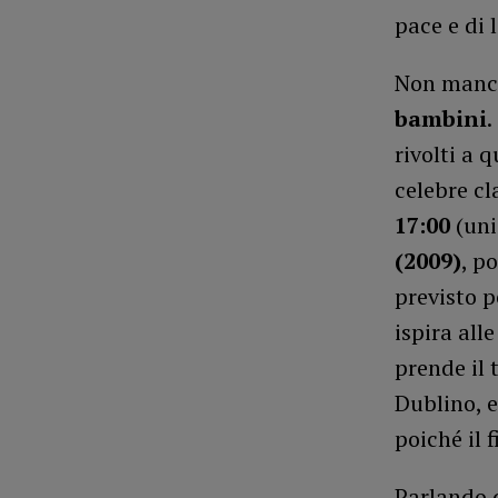
pace e di 
Non manch
bambini
.
rivolti a 
celebre cl
17:00
(uni
(2009)
, p
previsto p
ispira all
prende il 
Dublino, e
poiché il 
Parlando d