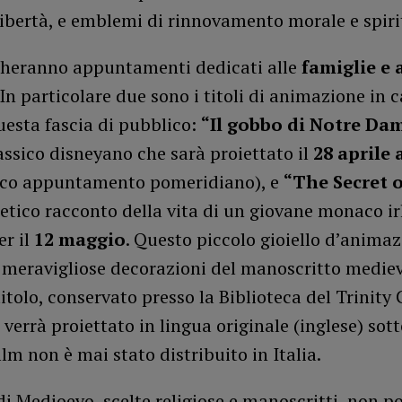
libertà, e emblemi di rinnovamento morale e spiri
eranno appuntamenti dedicati alle
famiglie e 
 In particolare due sono i titoli di animazione in 
questa fascia di pubblico:
“Il gobbo di Notre Dam
assico disneyano che sarà proiettato il
28 aprile 
co appuntamento pomeridiano), e
“The Secret o
oetico racconto della vita di un giovane monaco i
er il
12 maggio
. Questo piccolo gioiello d’animaz
e meravigliose decorazioni del manoscritto mediev
titolo, conservato presso la Biblioteca del Trinity 
 verrà proiettato in lingua originale (inglese) sott
film non è mai stato distribuito in Italia.
i Medioevo, scelte religiose e manoscritti, non p