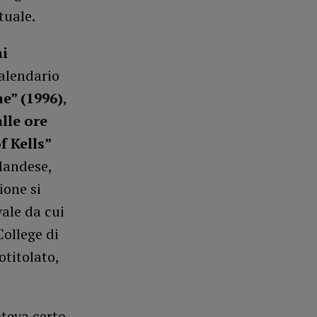
tuale.
ai
calendario
e” (1996)
,
alle ore
f Kells”
rlandese,
ione si
ale da cui
College di
otitolato,
oteva certo