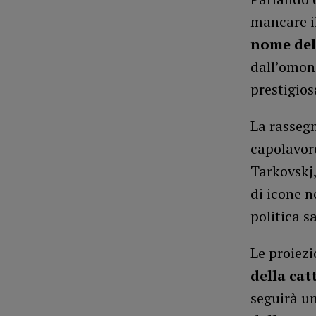
mancare i
nome del
dall’omon
prestigios
La rasseg
capolavor
Tarkovskj,
di icone n
politica s
Le proiez
della cat
seguirà u