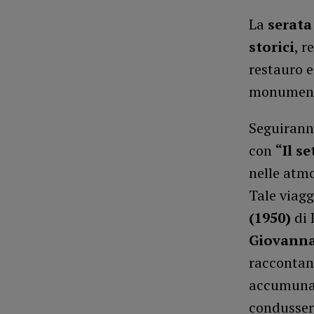
La
serata
storici
, r
restauro e
monumenta
Seguiran
con
“Il se
nelle atmo
Tale viagg
(1950)
di 
Giovanna
raccontan
accumunat
condusser