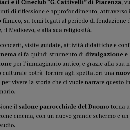
ci e il Cineclub “G. Cattivelli” di Piacenza
, v
unti di riflessione e approfondimento, attraverso i
 filmico, su temi legati al periodo di fondazione 
, il Medioevo, e alla sua religiosità.
concerti, visite guidate, attività didattiche e con
inema
si fa quindi strumento di
divulgazione e
ione
per l’immaginario antico, e grazie alla sua n
 culturale potrà fornire agli spettatori una
nuov
a
per vivere la storia che ci vuole narrare questo 
nario.
sione il
salone parrocchiale del Duomo
torna 
come cinema, con un nuovo grande schermo e un
audio.