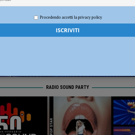
radizione, divertimento e oltre 300 in cammino con le lanterne
ATTUALITÀ
22
Redazione MC
Eventi a Piacenza
Procedendo accetti la privacy policy
RADIO SOUND PARTY