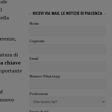
uole
l
RICEVI VIA MAIL LE NOTIZIE DI PIACENZA
della
Nome
ferenze,
Cognome
atura di
Email
a chiave
importante
Numero WhatsApp
ad
Professione
 nuovo
Fascia di età