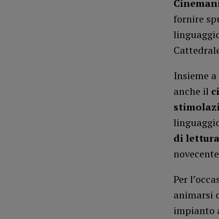
Cinemania
fornire sp
linguaggio
Cattedrale
Insieme a 
anche il
c
stimolaz
linguaggio
di lettur
novecente
Per l’occa
animarsi 
impianto 