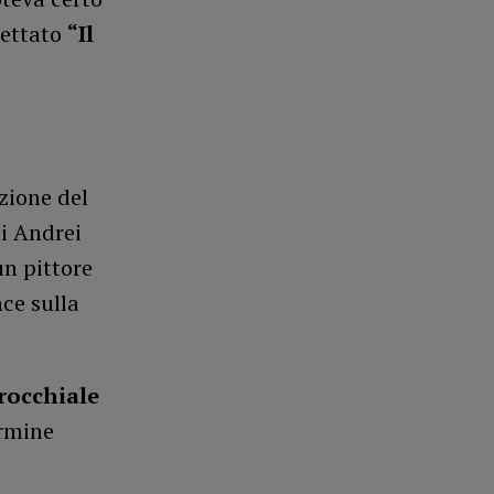
iettato
“Il
ezione del
i Andrei
un pittore
nce sulla
rocchiale
ermine