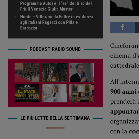
Programma Auto) è il “re” del Giro del
Friuli Venezia Giulia Master
Nuoto – Vittorino da Feltre in evidenza
agli Italiani Ragazzi con Pilla e
Barbazza
Cineforum
PODCAST RADIO SOUND
cinema d’a
cattedral
All’intern
900 anni 
prenderà 
appunta
LE PIÙ LETTE DELLA SETTIMANA
organizza
con la
coo