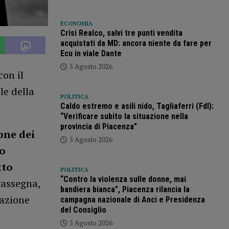
ECONOMIA
Crisi Realco, salvi tre punti vendita
acquistati da MD: ancora niente da fare per
Ecu in viale Dante
5 Agosto 2026
on il
le della
POLITICA
Caldo estremo e asili nido, Tagliaferri (FdI):
“Verificare subito la situazione nella
provincia di Piacenza”
one dei
5 Agosto 2026
zo
tto
POLITICA
“Contro la violenza sulle donne, mai
rassegna,
bandiera bianca”, Piacenza rilancia la
razione
campagna nazionale di Anci e Presidenza
del Consiglio
5 Agosto 2026