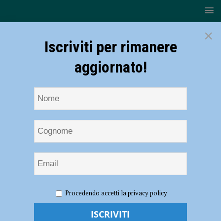
×
Iscriviti per rimanere
aggiornato!
HOME
NOTIZIE
EVENTI A PIACENZA
Il Collegio
Procedendo accetti la privacy policy
Sant’Isidoro apre le porte all’arte, il 7 maggio “Colleg(hiamoci)
Festival”