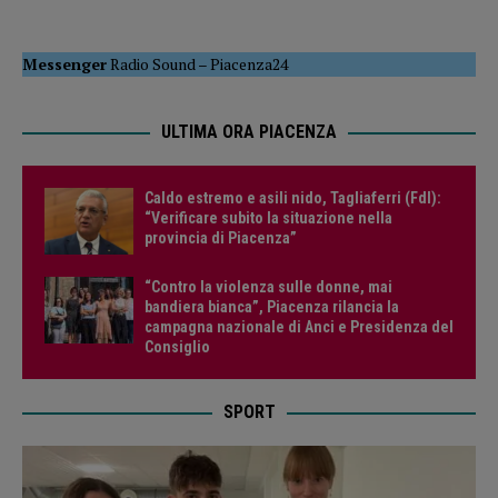
Messenger
Radio Sound
–
Piacenza24
ULTIMA ORA PIACENZA
Caldo estremo e asili nido, Tagliaferri (FdI):
“Verificare subito la situazione nella
provincia di Piacenza”
“Contro la violenza sulle donne, mai
bandiera bianca”, Piacenza rilancia la
campagna nazionale di Anci e Presidenza del
Consiglio
SPORT