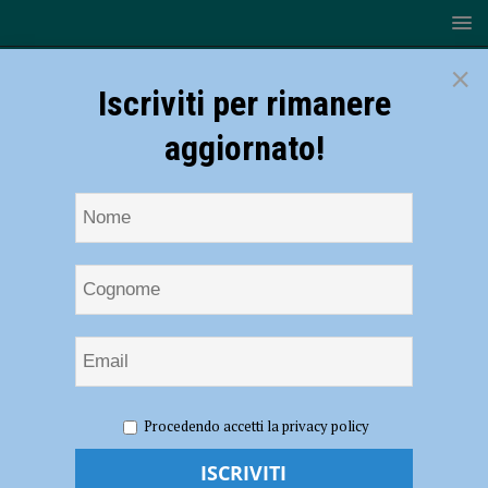
×
Iscriviti per rimanere
aggiornato!
HOME
NOTIZIE
EVENTI A PIACENZA
Concorto
Procedendo accetti la privacy policy
Film Festival 2022, dal 20 al 27 agosto a Pontenure
Concorto Film Festival 2022, dal 20 al 27