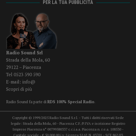
PER LA TUA PUBBLICITÀ
Radio Sound Srl
Strada della Mola, 60
29122 – Piacenza
Tel 0523 590 590
E-mail:
info@
Scopri di più
Radio Sound fa parte di
RDS 100% Special Radio
.
Copyright © 1999/2025 Radio Sound S.r.l. - Tutti i diritti riservati Sede
legale: Strada della Mola, 60 - Piacenza C.F./P.IVA e iscrizione Registro
Imprese Piacenza n° 00799580337 c.c.i.a.a. Piacenza n. r.e.a. 108530 -
Capitale sociale - € 50.000,00 i.v. Licenza SIAE N. 03701 - SCF 862/03