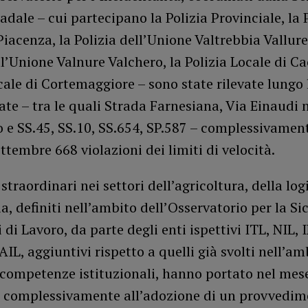
radale – cui partecipano la Polizia Provinciale, la 
Piacenza, la Polizia dell’Unione Valtrebbia Vallure
ll’Unione Valnure Valchero, la Polizia Locale di Ca
cale di Cortemaggiore – sono state rilevate lungo l
cate – tra le quali Strada Farnesiana, Via Einaudi 
 e SS.45, SS.10, SS.654, SP.587 – complessivamen
ttembre 668 violazioni dei limiti di velocità.
 straordinari nei settori dell’agricoltura, della log
zia, definiti nell’ambito dell’Osservatorio per la S
 di Lavoro, da parte degli enti ispettivi ITL, NIL, 
IL, aggiuntivi rispetto a quelli già svolti nell’am
 competenze istituzionali, hanno portato nel mes
 complessivamente all’adozione di un provvedim