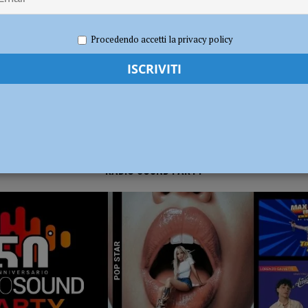
2023
Redazione FG
Cronaca Piacenza
dI): “Verificare subito la situazione nella provincia di Piacenza”
POLITICA
Procedendo accetti la privacy policy
RADIO SOUND PARTY