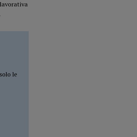
 lavorativa
.
solo le