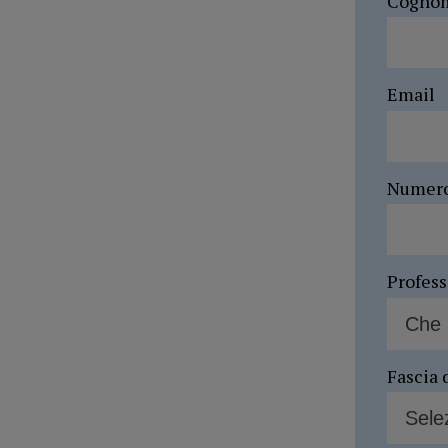
Cogno
Email
Numer
Profes
Fascia 