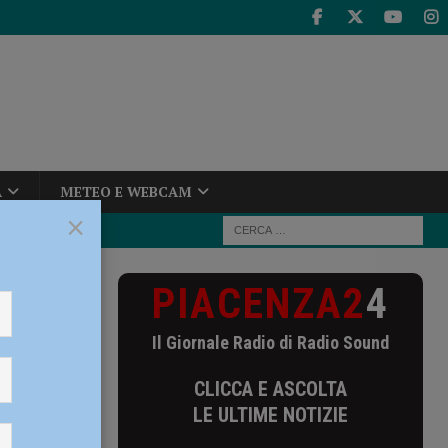
A
METEO E WEBCAM
×
PIACENZA2
4
se 31 patenti
Il Giornale Radio di Radio Sound
tenti
CLICCA E ASCOLTA
tà
LE ULTIME NOTIZIE