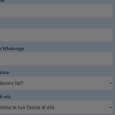
me
o WhatsApp
sione
di età