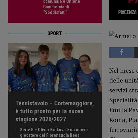
comunale e Unione
Commercianti:
“Soddisfatti”
SPORT
Nel mese d
delle unit
servizi st
Specialità
Tennistavolo – Cortemaggiore,
Emilia Pav
è tutto pronto per la nuova
stagione 2026/2027
Roma, Piaz
ferroviari
Serie B – Oliver Krilkovs è un nuovo
giocatore dei Fiorenzuola Bees