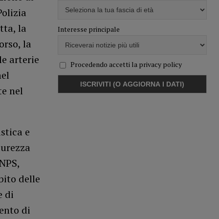
Polizia
tta, la
Interesse principale
orso, la
e arterie
Procedendo accetti la privacy policy
nel
te nel
istica e
icurezza
INPS,
bito delle
e di
ento di