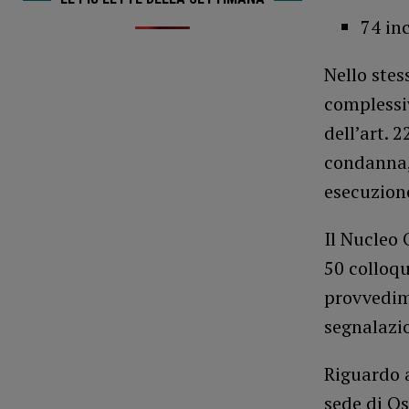
74 inc
Nello stes
complessi
dell’art. 
condanna, 
esecuzion
Il Nucleo 
50 colloqu
provvedim
segnalazi
Riguardo a
sede di Os