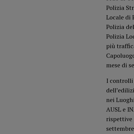
Polizia St
Locale di 
Polizia de
Polizia Lo
più traffi
Capoluogo
mese di se
I controlli
dell’edili
nei Luoghi
AUSL e INA
rispettive
settembre