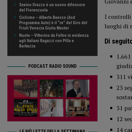
Giovanni 
Savino Orazzo è un nuovo difensore
del Fiorenzuola
I controll
Ciclismo – Alberto Baesso (Asd
Programma Auto) è il “re” del Giro del
luoghi di r
Friuli Venezia Giulia Master
Nuoto – Vittorino da Feltre in evidenza
Di seguito
agli Italiani Ragazzi con Pilla e
Barbazza
1.661 
giudiz
PODCAST RADIO SOUND
311 vi
23 seg
sosta
31 pat
12 seq
14 car
LE PIÙ LETTE DELLA SETTIMANA