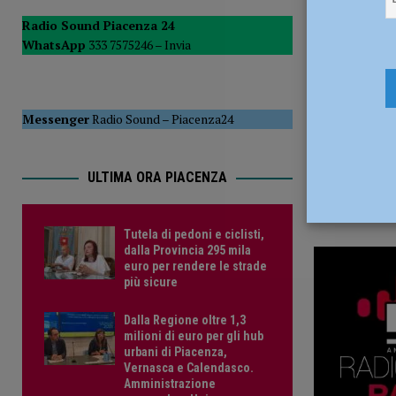
7 Ottobre 
POLITICA
Radio Sound Piacenza 24
WhatsApp
333 7575246 –
Invia
[ 5 Agosto 2026 ]
Caldo estremo e asili nido, Tagliaferri (F
Messenger
Radio Sound
–
Piacenza24
ULTIMA ORA PIACENZA
Tutela di pedoni e ciclisti,
dalla Provincia 295 mila
euro per rendere le strade
più sicure
Dalla Regione oltre 1,3
milioni di euro per gli hub
urbani di Piacenza,
Vernasca e Calendasco.
Amministrazione