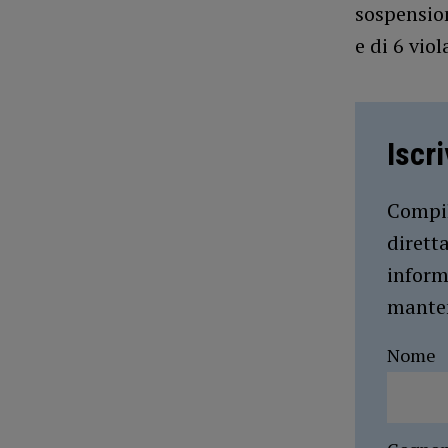
sospension
e di 6 vio
Iscr
Compil
dirett
inform
manten
Nome