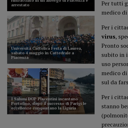
Per tutti 
medico di 
Per i citt
virus
, sp
Pronto soc
subito in 
uso perso
medico di 
sul da fars
Per i citt
stanno be
(polmonite
precauzio