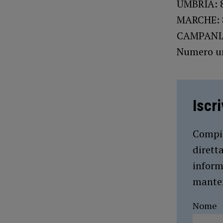
UMBRIA: 
MARCHE: 
CAMPANIA
Numero un
Iscr
Compil
dirett
inform
manten
Nome