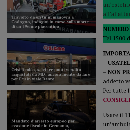
un’ostetri
all’allatt
NUMERO 
Tel 1500 d
IMPORT
–
USATEL
–
NON PR
addetto ve
Per tutte
CONSIGLI
Usare il 1
un’ambula