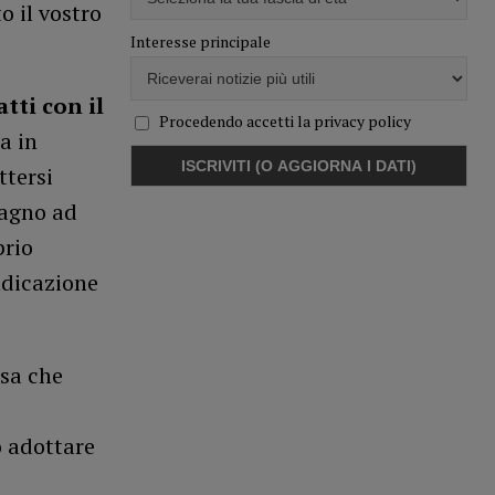
o il vostro
Interesse principale
tti con il
Procedendo accetti la privacy policy
a in
ttersi
bagno ad
prio
ndicazione
ssa che
o adottare