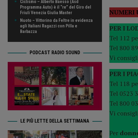
Ciclismo – Alberto Baesso (Asd
Programma Auto) è il “re” del Giro del
NUMERI 
Friuli Venezia Giulia Master
Nuoto – Vittorino da Feltre in evidenza
agli Italiani Ragazzi con Pilla e
PER I LO
Barbazza
Tel 112 p
Tel 800 8
PODCAST RADIO SOUND
Vi consig
PER I PI
Tel 118 p
Tel 0523 
Tel 800 03
Vi consig
LE PIÙ LETTE DELLA SETTIMANA
Per
donne