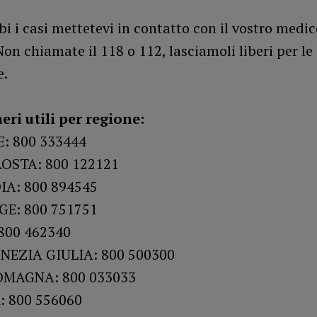
i i casi mettetevi in contatto con il vostro medic
Non chiamate il 118 o 112, lasciamoli liberi per le
e.
eri utili per regione:
: 800 333444
AOSTA: 800 122121
A: 800 894545
GE: 800 751751
800 462340
NEZIA GIULIA: 800 500300
OMAGNA: 800 033033
 800 556060