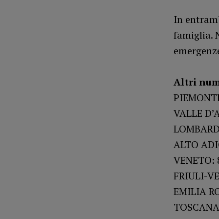
In entramb
famiglia. 
emergenz
Altri num
PIEMONTE
VALLE D’
LOMBARDI
ALTO ADI
VENETO: 
FRIULI-VE
EMILIA R
TOSCANA: