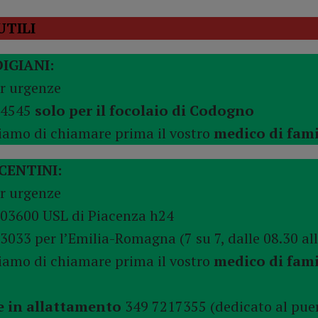
UTILI
DIGIANI:
er urgenze
94545
solo per il focolaio di Codogno
liamo di chiamare prima il vostro
medico di fami
ACENTINI:
er urgenze
303600 USL di Piacenza h24
3033 per l’Emilia-Romagna (7 su 7, dalle 08.30 all
liamo di chiamare prima il vostro
medico di fami
 in allattamento
349 7217355 (dedicato al pue