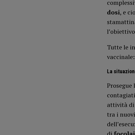
compless
dosi
, e c
stamattina
l’obiettiv
Tutte le 
vaccinale
La situazio
Prosegue l
contagiat
attività d
tra i nuov
dell’esec
di
focolai