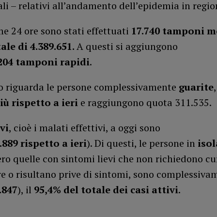
ali – relativi all’andamento dell’epidemia in regio
me 24 ore sono stati effettuati
17.740
tamponi mo
ale di 4.389.651.
A questi si aggiungono
204
tamponi rapidi
.
o riguarda le persone complessivamente
guarite
iù rispetto a ieri
e raggiungono quota 311.535.
vi
, cioè i malati effettivi, a oggi sono
.889
rispetto a ieri
). Di questi, le persone in
iso
ero quelle con sintomi lievi che non richiedono cu
e o risultano prive di sintomi, sono complessiva
.847
), il
95,4% del totale dei casi attivi
.