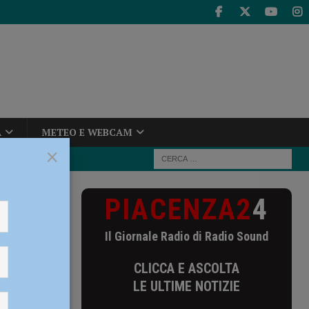
A
METEO E WEBCAM
×
PIACENZA2
4
n decesso nel
Il Giornale Radio di Radio Sound
so nel
CLICCA E ASCOLTA
LE ULTIME NOTIZIE