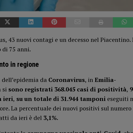
s, 43 nuovi contagi e un decesso nel Piacentino. 
 di 75 anni.
to in regione
o dell’epidemia da
Coronavirus
, in
Emilia-
a
si
sono registrati 368.045 casi di positività
,
9
 ieri
,
su un totale di 31.944 tamponi
eseguiti n
ore. La percentuale dei nuovi positivi sul numero 
tti da ieri è del
3,1%.