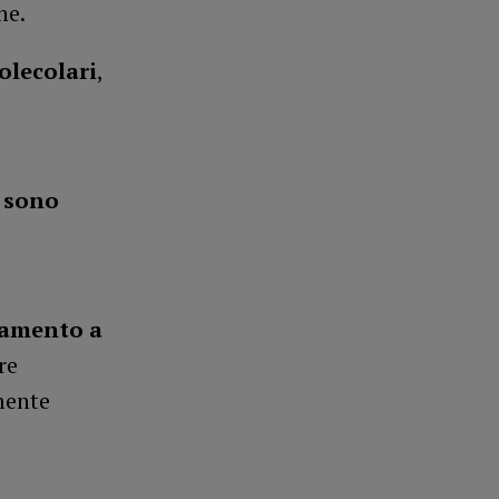
ne.
lecolari
,
,
sono
lamento a
re
mente