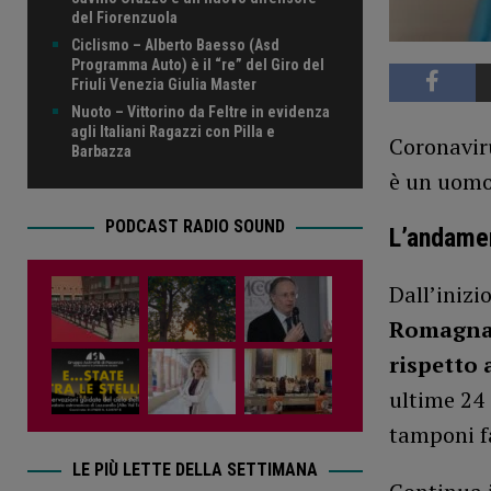
del Fiorenzuola
Ciclismo – Alberto Baesso (Asd
Programma Auto) è il “re” del Giro del
Friuli Venezia Giulia Master
Nuoto – Vittorino da Feltre in evidenza
agli Italiani Ragazzi con Pilla e
Coronaviru
Barbazza
è un uomo
PODCAST RADIO SOUND
L’andamen
Dall’inizi
Romagn
rispetto a
ultime 24 
tamponi fa
LE PIÙ LETTE DELLA SETTIMANA