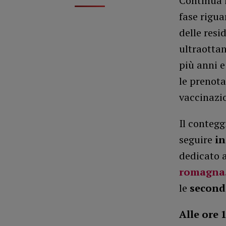
Continua 
fase rigua
delle resi
ultraottan
più anni e
le prenota
vaccinazio
Il contegg
seguire
in
dedicato 
romagna.
le
second
Alle ore 