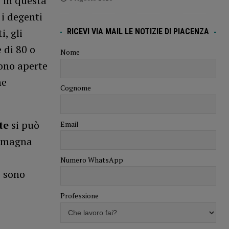
e in questa
 i degenti
, gli
RICEVI VIA MAIL LE NOTIZIE DI PIACENZA
 di 80 o
Nome
ono aperte
me
Cognome
te
si può
Email
Romagna
Numero WhatsApp
e sono
Professione