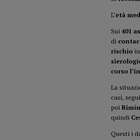
L’
età me
Sui
401
a
di
contac
rischio
in
sierologi
corso l’
La situazi
casi, segu
poi
Rimin
quindi
Ce
Questi i da