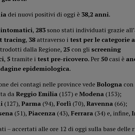
dia
dei nuovi positivi di oggi è
38,2 anni
.
sintomatici
,
283
sono stati individuati grazie all’
t tracing
,
38
attraverso i
test per le categorie a
trodotti dalla Regione,
25
con gli
screening
ci
,
5
tramite i
test pre-ricovero
. Per
50
casi è
an
indagine epidemiologica
.
one dei contagi nelle province vede
Bologna
con 
ita da
Reggio Emilia
(157) e
Modena
(153);
i
(127),
Parma
(94),
Forlì
(70),
Ravenna
(66);
sena
(51),
Piacenza
(43),
Ferrara
(34) e, infine,
ti – accertati alle ore 12 di oggi sulla base delle 