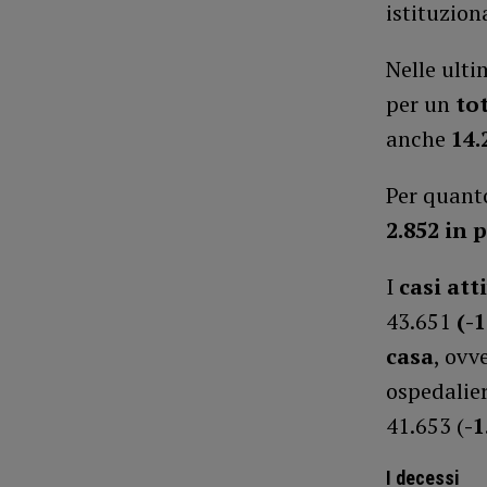
istituzion
Nelle ulti
per un
tot
anche
14.
Per quant
2.852 in p
I
casi atti
43.651
(-1
casa
, ovv
ospedalier
41.653 (
-1
I decessi