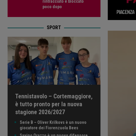
rintracciato e bloccato
poco dopo
SPORT
Tennistavolo – Cortemaggiore,
è tutto pronto per la nuova
stagione 2026/2027
Serie B – Oliver Krilkovs è un nuovo
giocatore dei Fiorenzuola Bees
Savino Orazzo è un nuovo difensore