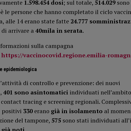
ivamente
1.598.454
dosi
; sul totale,
514.029
sono
ioè le persone che hanno completato il ciclo vaccin
, alle 14 erano state fatte
24.777 somministraz
o di arrivare a
40mila in serata
.
informazioni sulla campagna
:
https://vaccinocovid.regione.emilia-romagna
ne epidemiologica
’attività di controllo e prevenzione: dei nuovi
i,
401 sono asintomatici
individuati nell’ambito
i contact tracing e screening regionali. Compless
i positivi
330
erano
già in isolamento
al momen
uzione del tampone,
575
sono stati individuati all
 già noti
.