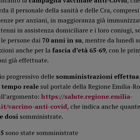
intanto la
campagna vaccinale anti-Covid
, ch
rda il personale della sanità e delle Cra, compresi
denze per anziani, in maggioranza già immunizzati
tenni in assistenza domiciliare e i loro coniugi, se
 le persone dai
70 anni in su
, mentre da lunedì s
zioni anche per la
fascia d’età 65-69
, con le pri
ni già effettuate.
io progressivo delle
somministrazioni effettua
 tempo reale
sul portale della Regione Emilia-
all’argomento:
https://salute.regione.emilia-
it/vaccino-anti-covid
, che indica anche quant
e dosi
somministrate.
15
sono state somministrate