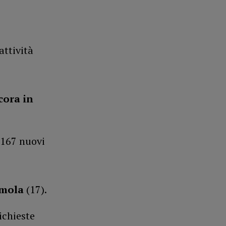
attività
cora in
167 nuovi
Imola
(17).
richieste