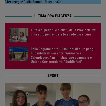
Messenger
Radio Sound
–
Piacenza24
ULTIMA ORA PIACENZA
Tutela di pedoni e ciclisti, dalla Provincia 295
mila euro per rendere le strade più sicure
Dalla Regione oltre 1,3 milioni di euro per gli
hub urbani di Piacenza, Vernasca e
Calendasco. Amministrazione comunale e
Unione Commercianti: “Soddisfatti”
SPORT