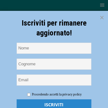
×
Iscriviti per rimanere
aggiornato!
HOME
NOTIZIE
POLITICA
Elezioni a Bettola,
Procedendo accetti la privacy policy
Forza Italia: “Il nostro appoggio all’attuale sindaco Paolo Negri”
Elezioni a Bettola, Forza Italia: “Il nostro