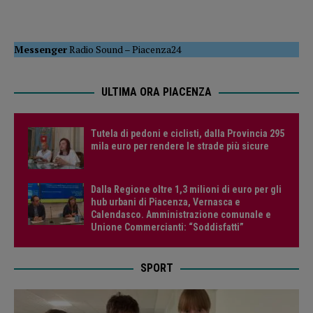
Messenger
Radio Sound
–
Piacenza24
ULTIMA ORA PIACENZA
Tutela di pedoni e ciclisti, dalla Provincia 295
mila euro per rendere le strade più sicure
Dalla Regione oltre 1,3 milioni di euro per gli
hub urbani di Piacenza, Vernasca e
Calendasco. Amministrazione comunale e
Unione Commercianti: “Soddisfatti”
SPORT