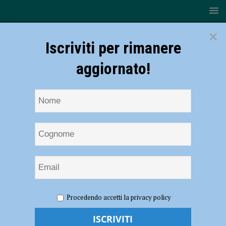
×
Iscriviti per rimanere
aggiornato!
HOME
NOTIZIE
CRONACA PIACENZA
Fiamme in
Procedendo accetti la privacy policy
un appartamento di Fiorenzuola, danni ingenti
Fiamme in un appartamento di