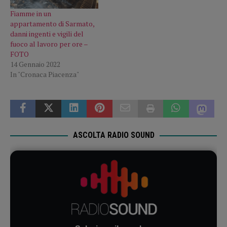
Fiamme in un
appartamento di Sarmato,
danni ingenti e vigili del
fuoco al lavoro per ore –
FOTO
14 Gennaio 2022
In "Cronaca Piacenza"
ASCOLTA RADIO SOUND