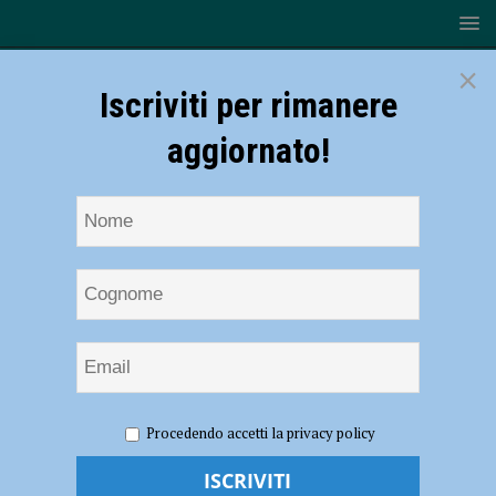
×
Iscriviti per rimanere
aggiornato!
HOME
NOTIZIE
CRONACA PIACENZA
Fiamme in
Procedendo accetti la privacy policy
una palazzina di via Appiani, salvata una donna di 87 anni
Fiamme in una palazzina di via Appiani,