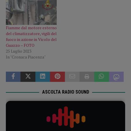
Fiamme dal motore esterno
del climatizzatore, vigili del
fuoco in azione in Vicolo del
Guazzo – FOTO
25 Luglio 2023
In "Cronaca Piacenza"
ASCOLTA RADIO SOUND