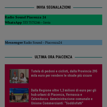
INVIA SEGNALAZIONI
Radio Sound Piacenza 24
WhatsApp
333 7575246 –
Invia
Messenger
Radio Sound
–
Piacenza24
ULTIMA ORA PIACENZA
Tutela di pedoni e ciclisti, dalla Provincia 295
mila euro per rendere le strade più sicure
Dalla Regione oltre 1,3 milioni di euro per gli
hub urbani di Piacenza, Vernasca e
Calendasco. Amministrazione comunale e
Unione Commercianti: “Soddisfatti”