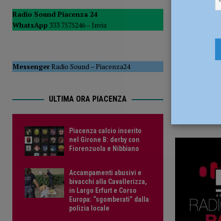
24 Gennaio
PIACENZA
Radio Sound Piacenza 24
WhatsApp
333 7575246 –
Invia
[ 6 Agosto 2026 ]
Scoperto durante il furto in un bar aggre
CRONACA PIACENZA
[ 6 Agosto 2026 ]
Piacenza calcio inserito nel Girone B: d
Messenger
Radio Sound
–
Piacenza24
ULTIMA ORA PIACENZA
Piacenza calcio inserito
nel Girone B: derby con
Fiorenzuola e Nibbiano
Accampamenti abusivi e
bivacchi alla Cavallerizza,
in Largo Erfurt e Corso
Europa: “sgomberati” dalla
polizia locale