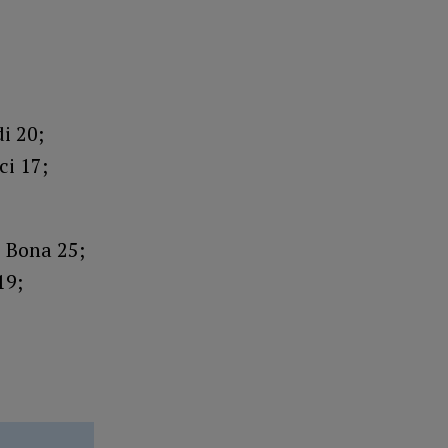
di 20;
ci 17;
; Bona 25;
19;