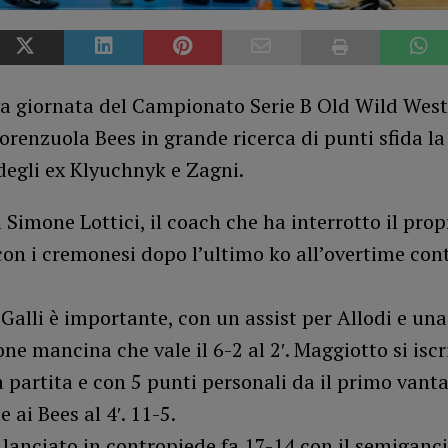
ava giornata del Campionato Serie B Old Wild Wes
orenzuola Bees in grande ricerca di punti sfida la
egli ex Klyuchnyk e Zagni.
 Simone Lottici, il coach che ha interrotto il prop
on i cremonesi dopo l’ultimo ko all’overtime con
i Galli è importante, con un assist per Allodi e una
ne mancina che vale il 6-2 al 2′. Maggiotto si iscr
a partita e con 5 punti personali da il primo vant
 ai Bees al 4′. 11-5.
lanciato in contropiede fa 17-14 con il semiganc