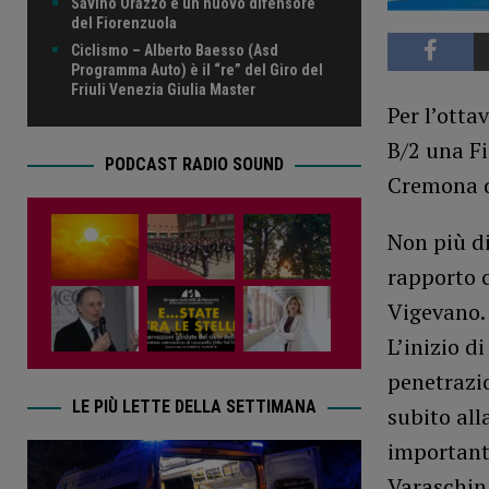
Savino Orazzo è un nuovo difensore
del Fiorenzuola
Ciclismo – Alberto Baesso (Asd
Programma Auto) è il “re” del Giro del
Friuli Venezia Giulia Master
Per l’ott
B/2 una Fi
PODCAST RADIO SOUND
Cremona d
Non più di
rapporto c
Vigevano.
L’inizio d
penetrazio
LE PIÙ LETTE DELLA SETTIMANA
subito all
importante
Varaschin 