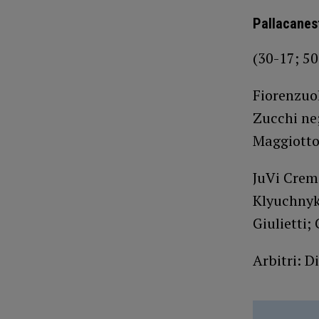
Pallacanes
(30-17; 50
Fiorenzuol
Zucchi ne;
Maggiotto 
JuVi Cremo
Klyuchnyk 
Giulietti;
Arbitri: D