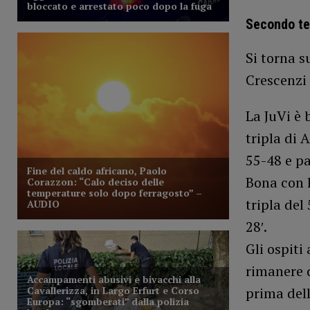
Secondo te
Si torna s
Crescenzi 
La JuVi è 
tripla di 
55-48 e pa
Bona con l
tripla del
28′.
Gli ospiti
rimanere 
prima dell