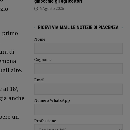
ginocchio gli agricoltori”
zio
6 Agosto 2026
RICEVI VIA MAIL LE NOTIZIE DI PIACENZA
l primo
Nome
.
ura di
Cognome
Cremona
ali alte.
Email
 al 18′,
gia anche
Numero WhatsApp
 bere un
Professione