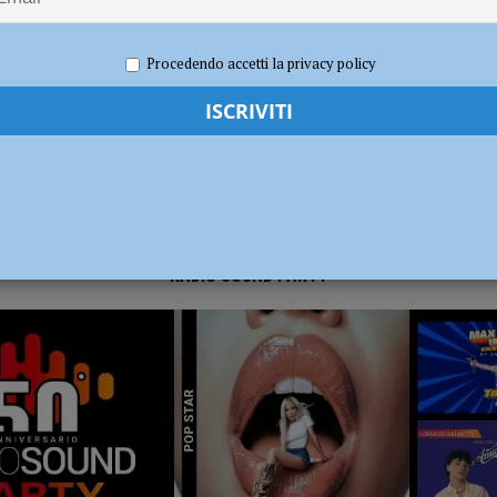
 2021
Carlofilippo Vardelli
Basket
,
Sport
disce i titolari ferendone uno: bloccato e arrestato poco dopo la fuga
Procedendo accetti la privacy policy
erby con Fiorenzuola e Nibbiano
CALCIO
RADIO SOUND PARTY