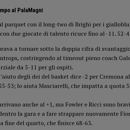
mpo al PalaMagni
ul parquet con il long-two di Brighi per i giallobl
con due giocate di talento ricuce fino al -11. 52-41
brava a tornare sotto la doppia cifra di svantaggi
Antrops, costringendo al timeout pieno coach Galet
rziale da 5-11 per gli ospiti.
’aiuto degli dei del basket dice -2 per Cremona al 
 55-53; lo aiuta Masciarelli, che impatta a quota 5
 arrivano anche al +1, ma Fowler e Ricci sono brav
dentro la gara e a fare strappare nuovamente Fio
a fine del quarto, che finisce 68-63.