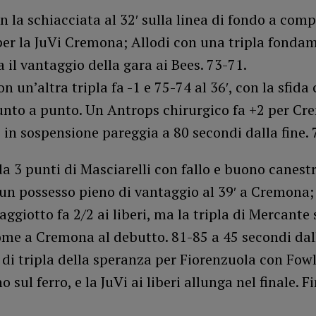
n la schiacciata al 32′ sulla linea di fondo a compi
per la JuVi Cremona; Allodi con una tripla fonda
 il vantaggio della gara ai Bees. 73-71.
n un’altra tripla fa -1 e 75-74 al 36′, con la sfida
unto a punto. Un Antrops chirurgico fa +2 per Cr
in sospensione pareggia a 80 secondi dalla fine. 
a 3 punti di Masciarelli con fallo e buono canest
un possesso pieno di vantaggio al 39′ a Cremona;
ggiotto fa 2/2 ai liberi, ma la tripla di Mercante
me a Cremona al debutto. 81-85 a 45 secondi dall
i di tripla della speranza per Fiorenzuola con Fowle
 sul ferro, e la JuVi ai liberi allunga nel finale. F