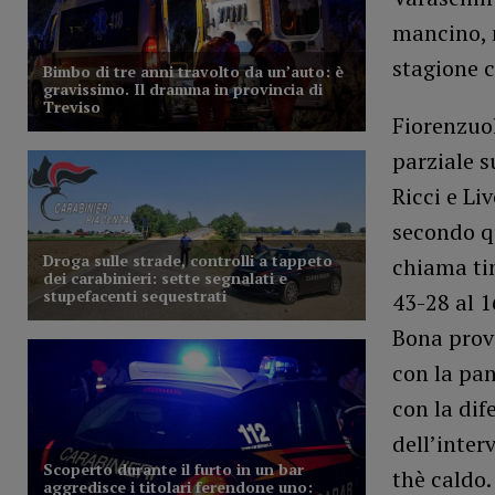
mancino, 
stagione c
Fiorenzuol
parziale s
Ricci e Li
secondo qu
chiama tim
43-28 al 16
Bona prova
con la pa
con la dif
dell’inter
thè caldo.