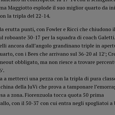
ma Maggiotto esplode il suo miglior quarto da ini
on la tripla del 22-14.
a erutta punti, con Fowler e Ricci che chiudono i
ul roboante 30-17 per la squadra di coach Galetti
velli ancora dall’angolo grandinano triple in apert
arto, con i Bees che arrivano sul 36-20 al 12′; 
eout obbligato, ma non riesce a trovare percentu
′.
 a metterci una pezza con la tripla di pura classe
nchina della JuVi che prova a tamponare l’emorra
esa a zona. Fiorenzuola tocca quota 50 prima
vallo, con il 50-37 con cui entra negli spogliatoi a