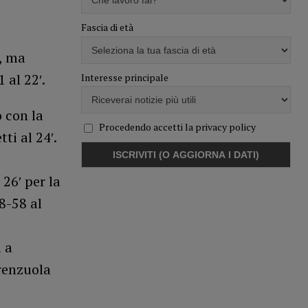
Fascia di età
u, ma
 al 22′.
Interesse principale
o con la
Procedendo accetti la privacy policy
ti al 24′.
26′ per la
8-58 al
i a
renzuola