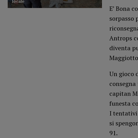
E’ Bona co
sorpasso 
riconsegna
Antrops co
diventa p
Maggiotto 
Un gioco d
consegna 
capitan Ma
funesta co
I tentativ
si spengono
91.