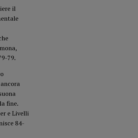
ere il
mentale
 che
emona,
79-79.
ro
 ancora
 suona
a fine.
r e Livelli
inisce 84-