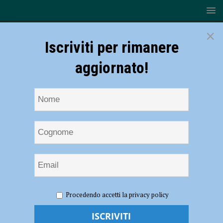
×
Iscriviti per rimanere
aggiornato!
HOME
NOTIZIE
SPORT
BASKET
Fiorenzuola
Procedendo accetti la privacy policy
Bees, doppio colpo: Galli rinnova, Jovanovic firma
Fiorenzuola Bees, doppio colpo: Galli