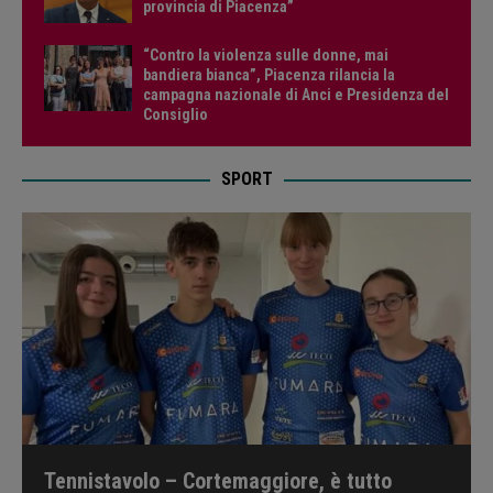
provincia di Piacenza”
“Contro la violenza sulle donne, mai
bandiera bianca”, Piacenza rilancia la
campagna nazionale di Anci e Presidenza del
Consiglio
SPORT
Tennistavolo – Cortemaggiore, è tutto