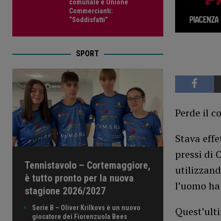
comunale e Unione
Commercianti:
“Soddisfatti”
SPORT
Perde il c
Stava effe
pressi di 
Tennistavolo – Cortemaggiore,
utilizzand
è tutto pronto per la nuova
l’uomo ha 
stagione 2026/2027
Serie B – Oliver Krilkovs è un nuovo
Quest’ulti
giocatore dei Fiorenzuola Bees