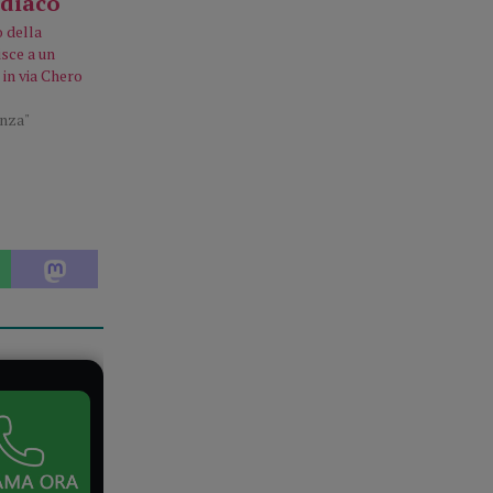
o della
isce a un
 in via Chero
enza"