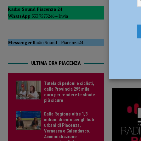
10 Luglio 
POLITICA
Radio Sound Piacenza 24
WhatsApp
333 7575246 –
Invia
[ 5 Agosto 2026 ]
Caldo estremo e asili nido, Tagliaferri (F
Messenger
Radio Sound
–
Piacenza24
ULTIMA ORA PIACENZA
Tutela di pedoni e ciclisti,
dalla Provincia 295 mila
euro per rendere le strade
più sicure
Dalla Regione oltre 1,3
milioni di euro per gli hub
urbani di Piacenza,
Vernasca e Calendasco.
Amministrazione