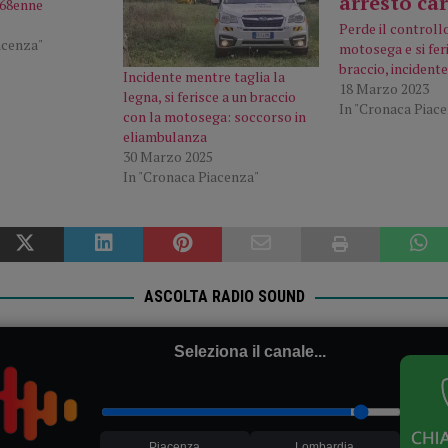
 68enne
Perde il controll
acenza"
motosega e si fer
braccio, incidente
Incidente mentre taglia la
18 Marzo 2023
legna, si ferisce a un braccio
In "Cronaca Piac
con la motosega: soccorso in
eliambulanza
30 Marzo 2025
In "Cronaca Piacenza"
ASCOLTA RADIO SOUND
Seleziona il canale...
Piacenza
Lombardia