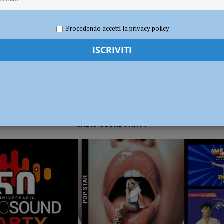
2023
Redazione FG
Cronaca Piacenza
dI): “Verificare subito la situazione nella provincia di Piacenza”
POLITICA
Procedendo accetti la privacy policy
RADIO SOUND PARTY