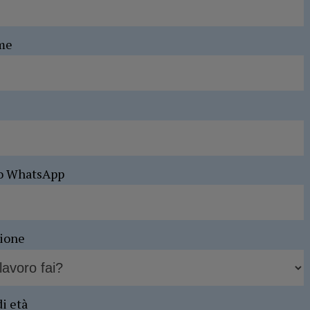
me
o WhatsApp
sione
di età