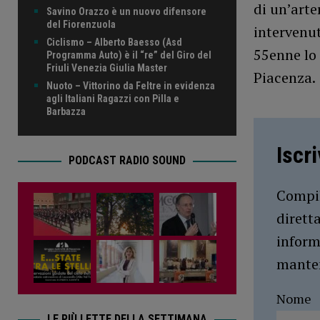
di un’arte
Savino Orazzo è un nuovo difensore
del Fiorenzuola
intervenut
Ciclismo – Alberto Baesso (Asd
55enne lo
Programma Auto) è il “re” del Giro del
Friuli Venezia Giulia Master
Piacenza.
Nuoto – Vittorino da Feltre in evidenza
agli Italiani Ragazzi con Pilla e
Barbazza
Iscr
PODCAST RADIO SOUND
Compil
dirett
inform
manten
Nome
LE PIÙ LETTE DELLA SETTIMANA