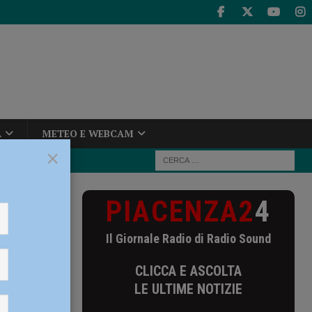
A
METEO E WEBCAM
×
PIACENZA2
4
ave ferita al
Il Giornale Radio di Radio Sound
a al
CLICCA E ASCOLTA
LE ULTIME NOTIZIE