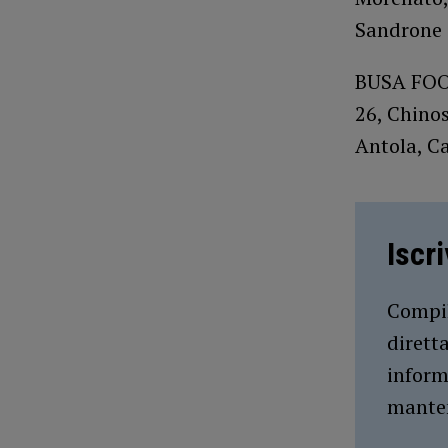
Sandrone (
BUSA FOO
26, Chinos
Antola, Ca
Iscr
Compil
dirett
inform
manten