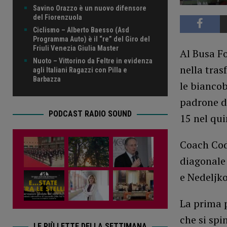
Savino Orazzo è un nuovo difensore
del Fiorenzuola
Ciclismo – Alberto Baesso (Asd
Programma Auto) è il “re” del Giro del
Friuli Venezia Giulia Master
Al Busa Fo
Nuoto – Vittorino da Feltre in evidenza
nella tras
agli Italiani Ragazzi con Pilla e
Barbazza
le biancob
padrone di
PODCAST RADIO SOUND
15 nel qui
Coach Code
diagonale
e Nedeljko
La prima 
che si spi
LE PIÙ LETTE DELLA SETTIMANA