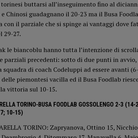
e torinesi buttarsi all’inseguimento fino al diciann
 e Chinosi guadagnano il 20-23 ma il Busa Foodl
a con il parziale che si spinge ai vantaggi dove fat
l 29-27.
ak le biancoblu hanno tutta l’intenzione di scrolla
e parziali precedenti: sotto di due punti in avvio
 squadra di coach Codeluppi ad essere avanti (6-
 delle piemontesi vacilla ed il Busa Foodlab riesc
la vittoria sul 10-15.
RELLA TORINO-BUSA FOODLAB GOSSOLENGO 2-3 (14-25
7; 10-15)
RELLA TORINO: Zapryanova, Ottino 15, Nicchio
, Deambrogio 4, Ditommaso 17, Manavella 6, Maio