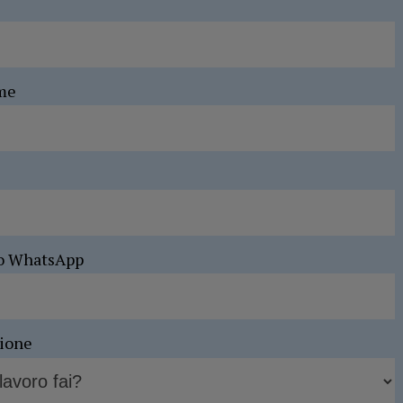
me
o WhatsApp
sione