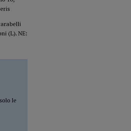
eris
rabelli
ni (L). NE:
solo le