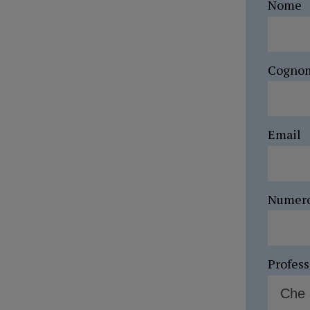
Nome
Cogno
Email
Numer
Profes