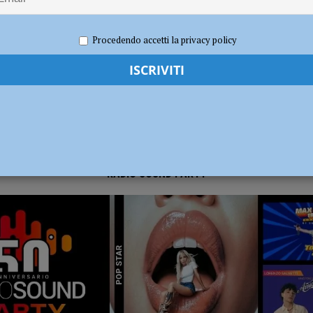
2021
Carlofilippo Vardelli
Sport
,
Volley
dI): “Verificare subito la situazione nella provincia di Piacenza”
POLITICA
Procedendo accetti la privacy policy
RADIO SOUND PARTY