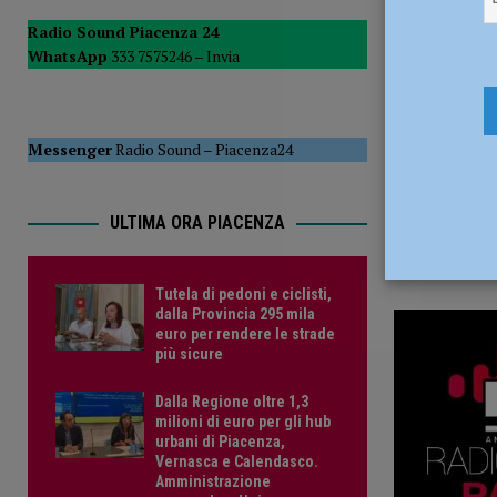
21 Marzo 
POLITICA
Radio Sound Piacenza 24
WhatsApp
333 7575246 –
Invia
[ 5 Agosto 2026 ]
Caldo estremo e asili nido, Tagliaferri (F
Messenger
Radio Sound
–
Piacenza24
ULTIMA ORA PIACENZA
Tutela di pedoni e ciclisti,
dalla Provincia 295 mila
euro per rendere le strade
più sicure
Dalla Regione oltre 1,3
milioni di euro per gli hub
urbani di Piacenza,
Vernasca e Calendasco.
Amministrazione