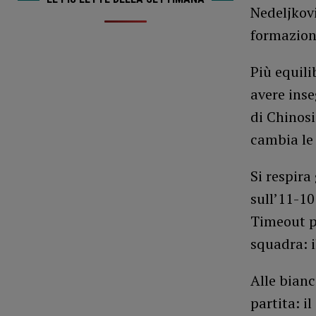
Nedeljkovi
formazione
Più equili
avere inse
di Chinosi
cambia le 
Si respira
sull’11-10
Timeout pe
squadra: i
Alle bianc
partita: i