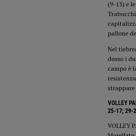
(9-13) e l
Trabucchi
capitalizz
pallone de
Nel tiebre
dosso i du
campo è la
resistenza
strappare 
VOLLEY PA
25-17; 29-2
VOLLEY PA
Morellato