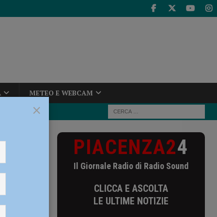
A
METEO E WEBCAM
×
PIACENZA2
4
toria: con il
Il Giornale Radio di Radio Sound
va la
CLICCA E ASCOLTA
LE ULTIME NOTIZIE