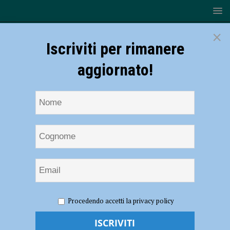
×
Iscriviti per rimanere
aggiornato!
HOME
NOTIZIE
ATTUALITÀ
In arrivo temporali
Procedendo accetti la privacy policy
anche nel Piacentino, allerta gialla per la giornata di lunedì
In arrivo temporali anche nel Piacentino,