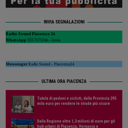
INVIA SEGNALAZIONI
Radio Sound Piacenza 24
WhatsApp
333 7575246 –
Invia
Messenger
Radio Sound
–
Piacenza24
ULTIMA ORA PIACENZA
Tutela di pedoni e ciclisti, dalla Provincia 295
mila euro per rendere le strade più sicure
Dalla Regione oltre 1,3 milioni di euro per gli
hub urbani di Piacenza, Vernasca e