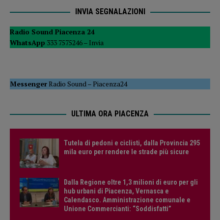
INVIA SEGNALAZIONI
Radio Sound Piacenza 24
WhatsApp
333 7575246 –
Invia
Messenger
Radio Sound
–
Piacenza24
ULTIMA ORA PIACENZA
Tutela di pedoni e ciclisti, dalla Provincia 295
mila euro per rendere le strade più sicure
Dalla Regione oltre 1,3 milioni di euro per gli
hub urbani di Piacenza, Vernasca e
Calendasco. Amministrazione comunale e
Unione Commercianti: “Soddisfatti”