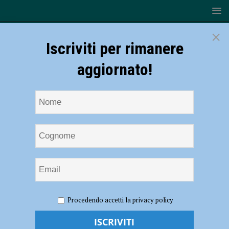
×
Iscriviti per rimanere
aggiornato!
HOME
NOTIZIE
ATTUALITÀ
Klimt traino per il
Procedendo accetti la privacy policy
turismo, superate le 4.300 presenze in mostra nella prima settimana
Klimt traino per il turismo, superate le