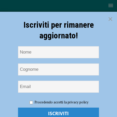
×
Iscriviti per rimanere
aggiornato!
HOME
NOTIZIE
ATTUALITÀ
Oltre 180 studenti al
Procedendo accetti la privacy policy
primo Raduno dei Pari: a Piacenza i giovani protagonisti della salute
Oltre 180 studenti al primo Raduno dei