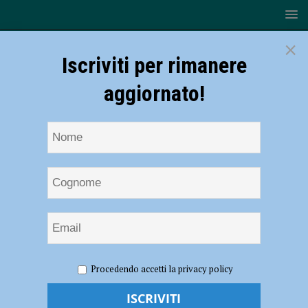
×
Iscriviti per rimanere
aggiornato!
HOME
NOTIZIE
ATTUALITÀ
“La scienza nel
Procedendo accetti la privacy policy
piatto”, alla Cattolica lezione aperta con Iginio Massari e la figlia
Debora – FOTO