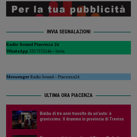
INVIA SEGNALAZIONI
Radio Sound Piacenza 24
WhatsApp
333 7575246 –
Invia
Messenger
Radio Sound
–
Piacenza24
ULTIMA ORA PIACENZA
Bimbo di tre anni travolto da un’auto: è
gravissimo. Il dramma in provincia di Treviso