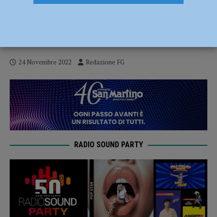
“La scienza nel piatto”, alla Cattolica
lezione aperta con Iginio Massari e la
figlia Debora – FOTO
24 Novembre 2022
Redazione FG
RADIO SOUND PARTY