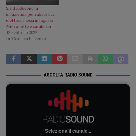
Si introducono in
un’azienda per rubare cavi
elettrici, messi in fuga da
Metronotte e carabinieri
18 Febbraio 2022
In "Cronaca Piacenza"
ASCOLTA RADIO SOUND
Seleziona il canale...