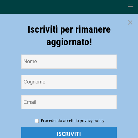
×
Iscriviti per rimanere
aggiornato!
HOME
NOTIZIE
CRONACA PIACENZA
Ladri in
Procedendo accetti la privacy policy
un’abitazione in pieno giorno, messi in fuga dai metronotte
Ladri in un’abitazione in pieno giorno,