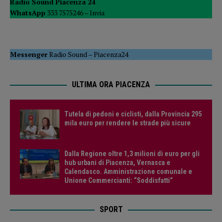
Radio Sound Piacenza 24
WhatsApp
333 7575246 –
Invia
Messenger
Radio Sound
–
Piacenza24
ULTIMA ORA PIACENZA
Tutela di pedoni e ciclisti, dalla Provincia 295
mila euro per rendere le strade più sicure
Dalla Regione oltre 1,3 milioni di euro per gli
hub urbani di Piacenza, Vernasca e
Calendasco. Amministrazione comunale e
Unione Commercianti: “Soddisfatti”
SPORT