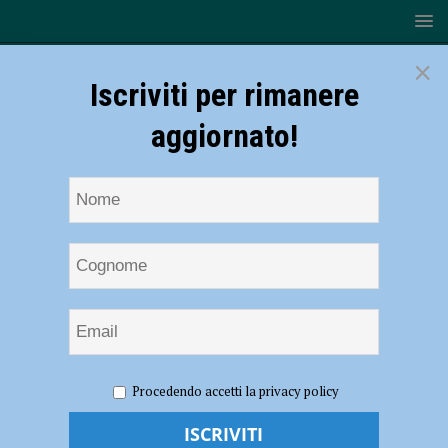
×
Iscriviti per rimanere
aggiornato!
HOME
NOTIZIE
ATTUALITÀ
La sala consiliare del
Procedendo accetti la privacy policy
comune di Ferriere intitolata a Giovanni Malchiodi
La sala consiliare del comune di Ferriere