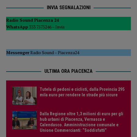
INVIA SEGNALAZIONI
Radio Sound Piacenza 24
WhatsApp
333 7575246 –
Invia
Messenger
Radio Sound
–
Piacenza24
ULTIMA ORA PIACENZA
Tutela di pedoni e ciclisti, dalla Provincia 295
mila euro per rendere le strade più sicure
Dalla Regione oltre 1,3 milioni di euro per gli
hub urbani di Piacenza, Vernasca e
Calendasco. Amministrazione comunale e
Unione Commercianti: “Soddisfatti”