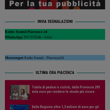
INVIA SEGNALAZIONI
Radio Sound Piacenza 24
WhatsApp
333 7575246 –
Invia
Messenger
Radio Sound
–
Piacenza24
ULTIMA ORA PIACENZA
Tutela di pedoni e ciclisti, dalla Provincia 295
mila euro per rendere le strade più sicure
Dalla Regione oltre 1,3 milioni di euro per gli