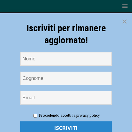
×
Iscriviti per rimanere
aggiornato!
HOME
NOTIZIE
EVENTI A PIACENZA
Mercanti di
Procedendo accetti la privacy policy
Qualità a Gossolengo il 17 maggio, giochi, allegria e shopping. Il
Sindaco Balestrieri: “Evento sempre molto partecipato” – AUDIO