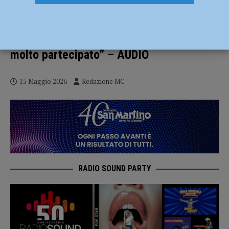
Mercanti di Qualità a Gossolengo il 17
maggio, giochi, allegria e shopping. Il
Sindaco Balestrieri: “Evento sempre
molto partecipato” – AUDIO
15 Maggio 2026
Redazione MC
RADIO SOUND PARTY