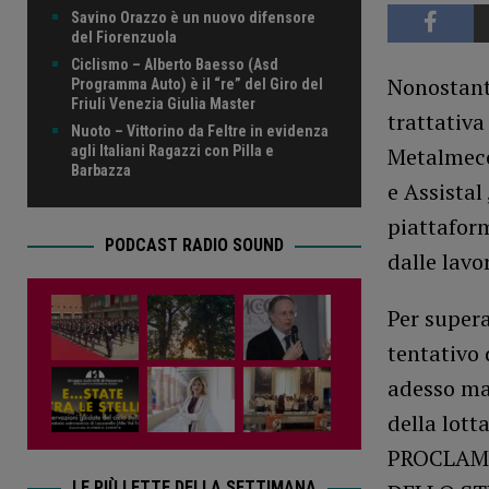
Savino Orazzo è un nuovo difensore
del Fiorenzuola
Ciclismo – Alberto Baesso (Asd
Nonostante
Programma Auto) è il “re” del Giro del
Friuli Venezia Giulia Master
trattativa
Nuoto – Vittorino da Feltre in evidenza
Metalmecc
agli Italiani Ragazzi con Pilla e
Barbazza
e Assistal
piattafor
PODCAST RADIO SOUND
dalle lavor
Per supera
tentativo 
adesso man
della lot
PROCLAMA
LE PIÙ LETTE DELLA SETTIMANA