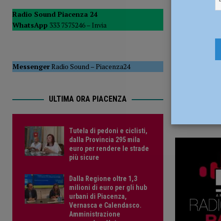
12 Febbrai
POLITICA
Radio Sound Piacenza 24
WhatsApp
333 7575246 –
Invia
[ 5 Agosto 2026 ]
Caldo estremo e asili nido, Tagliaferri (F
Messenger
Radio Sound
–
Piacenza24
ULTIMA ORA PIACENZA
Tutela di pedoni e ciclisti,
dalla Provincia 295 mila
euro per rendere le strade
più sicure
Dalla Regione oltre 1,3
milioni di euro per gli hub
urbani di Piacenza,
Vernasca e Calendasco.
Amministrazione