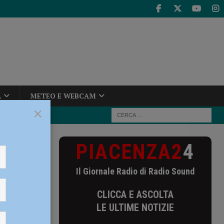
A
METEO E WEBCAM
×
PIACENZA2
4
 14 febbraio:
Il Giornale Radio di Radio Sound
rdì 14
CLICCA E ASCOLTA
te”
LE ULTIME NOTIZIE