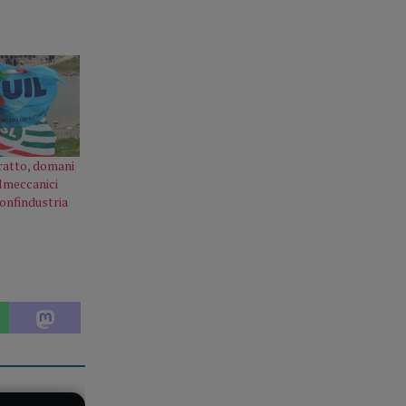
ratto, domani
almeccanici
Confindustria