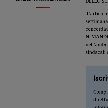
DELLO ST
L’articola
settimana 
concorda
N. MAND
nell’ambito
sindacali 
Iscr
Compil
dirett
inform