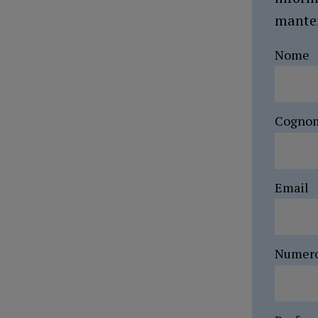
manten
Nome
Cogno
Email
Numer