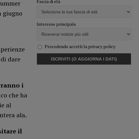
Fascia di età
o Summer
a giugno
Interesse principale
Procedendo accetti la privacy policy
sperienze
 di dare
rranno i
ico che ha
ie al
ntera ala.
itare il