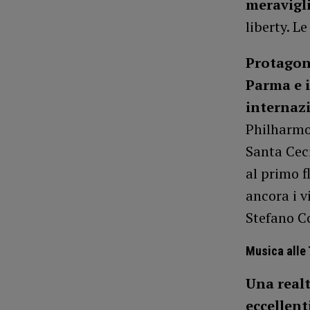
meravigli
liberty. L
Protagon
Parma e i
internaz
Philharmo
Santa Ceci
al primo f
ancora i v
Stefano C
Musica alle
Una realt
eccellent