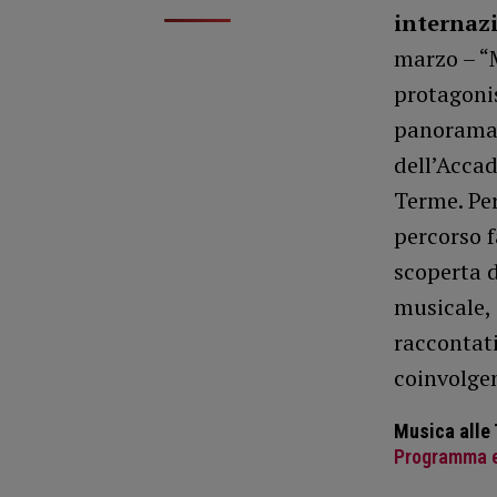
internazi
marzo – “M
protagonis
panorama m
dell’Acca
Terme. Per
percorso f
scoperta d
musicale, 
raccontati
coinvolgen
Musica alle
Programma e