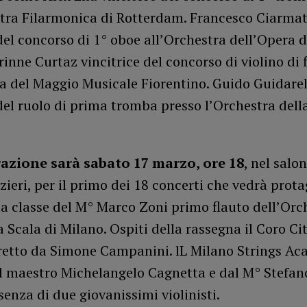
stra Filarmonica di Rotterdam. Francesco Ciarmat
del concorso di 1° oboe all’Orchestra dell’Opera di
rinne Curtaz vincitrice del concorso di violino di f
a del Maggio Musicale Fiorentino. Guido Guidarel
del ruolo di prima tromba presso l’Orchestra dell
azione sarà sabato 17 marzo, ore 18
, nel salo
ieri, per il primo dei 18 concerti che vedrà protag
lla classe del M° Marco Zoni primo flauto dell’Orc
a Scala di Milano. Ospiti della rassegna il Coro Cit
retto da Simone Campanini. lL Milano Strings Ac
al maestro Michelangelo Cagnetta e dal M° Stefan
senza di due giovanissimi violinisti.