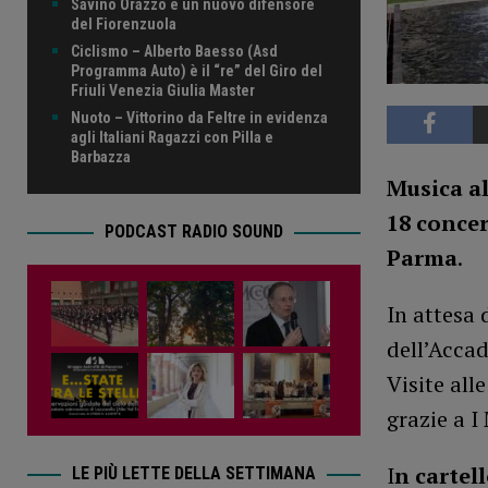
Savino Orazzo è un nuovo difensore
del Fiorenzuola
Ciclismo – Alberto Baesso (Asd
Programma Auto) è il “re” del Giro del
Friuli Venezia Giulia Master
Nuoto – Vittorino da Feltre in evidenza
agli Italiani Ragazzi con Pilla e
Barbazza
Musica al
18 concer
PODCAST RADIO SOUND
Parma
.
In attesa 
dell’Accad
Visite all
grazie a I
I
n cartel
LE PIÙ LETTE DELLA SETTIMANA