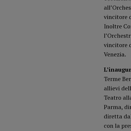
all’Orche
vincitore 
Inoltre Co
l’Orchestr
vincitore 
Venezia.
L’inaugur
Terme Berz
allievi de
Teatro all
Parma, di
diretta d
con la pre