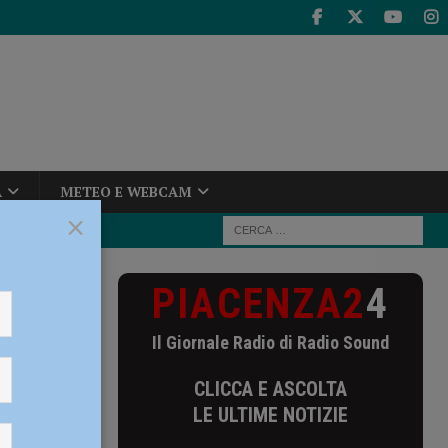
A
METEO E WEBCAM
×
PIACENZA2
4
ore, da marzo
Il Giornale Radio di Radio Sound
arzo a
CLICCA E ASCOLTA
ma
LE ULTIME NOTIZIE