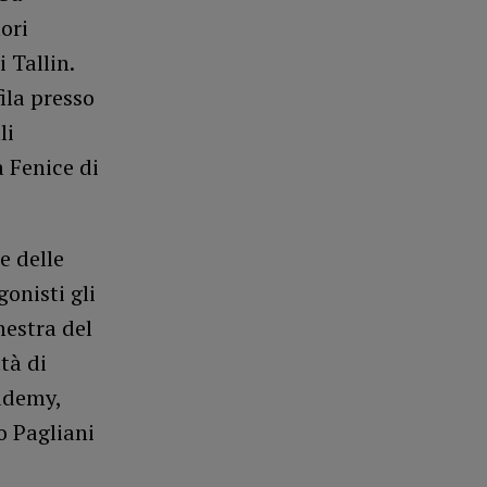
ori
 Tallin.
ila presso
li
a Fenice di
ne delle
onisti gli
hestra del
tà di
ademy,
o Pagliani