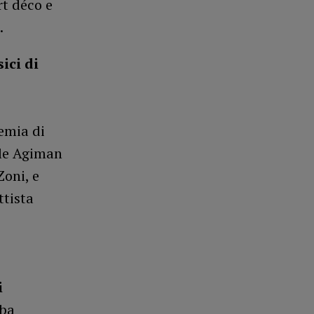
art déco e
.
ici di
emia di
ele Agiman
Zoni, e
ttista
i
mba