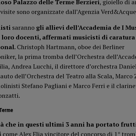
oso Palazzo delle Terme Berzieri
, gioiello di 
e visite sono organizzate dall’Agenzia Verd&Acque
isti
saranno
gli allievi dell’Accademia de I Mus
 loro docenti, affermati musicisti di caratura
ional
. Christoph Hartmann, oboe dei Berliner
niker, la prima tromba dell’Orchestra dell’Accad
lia, Andrea Lucchi, il direttore d’orchestra Dani
lauto dell’Orchestra del Teatro alla Scala, Marco 
iolinisti Stefano Pagliani e Marco Ferri e il clarine
onzatti.
 Terme
à che in questi ultimi 3 anni ha portato frutt
i
come Alex Elia vincitore del concorso di 1° tro