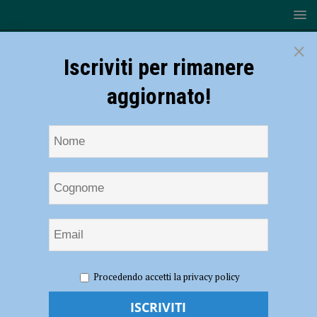
×
Iscriviti per rimanere
aggiornato!
HOME
NOTIZIE
SPORT
BASEBALL
Piacenza
Procedendo accetti la privacy policy
Baseball – I risultati del settore giovanile biancorosso
Piacenza Baseball – I risultati del settore