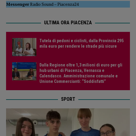
Messenger
Radio Sound
–
Piacenza24
ULTIMA ORA PIACENZA
Tutela di pedoni e ciclisti, dalla Provincia 295
mila euro per rendere le strade più sicure
Dalla Regione oltre 1,3 milioni di euro per gli
hub urbani di Piacenza, Vernasca e
Calendasco. Amministrazione comunale e
Unione Commercianti: “Soddisfatti”
SPORT