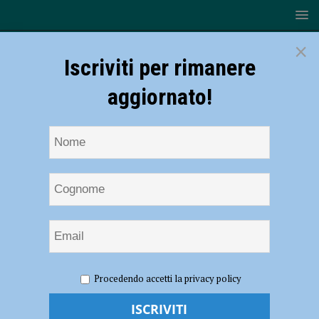
×
Iscriviti per rimanere
aggiornato!
HOME
NOTIZIE
ATTUALITÀ
Placentia Half
Procedendo accetti la privacy policy
Marathon, le modifiche alla viabilità
Placentia Half Marathon, le modifiche alla