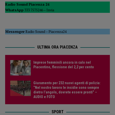
Radio Sound Piacenza 24
WhatsApp
333 7575246 –
Invia
Messenger
Radio Sound
–
Piacenza24
ULTIMA ORA PIACENZA
Imprese femminili ancora in calo nel
Piacentino, flessione del 2,2 per cento
Giuramento per 232 nuovi agenti di polizia:
“Nel nostro lavoro le insidie sono sempre
dietro l’angolo, dovrete essere pronti” –
AUDIO e FOTO
SPORT