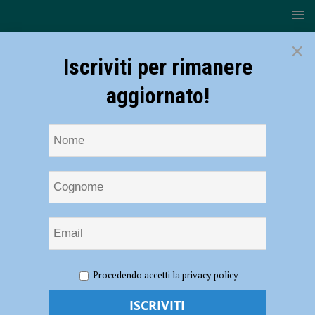
×
Iscriviti per rimanere
aggiornato!
HOME
NOTIZIE
CRONACA PIACENZA
Porta
Procedendo accetti la privacy policy
abbattuta alla polizia locale, incontro Comune-sindacati ma la Cgil
attacca: “Pretesto per attaccare il comandante”