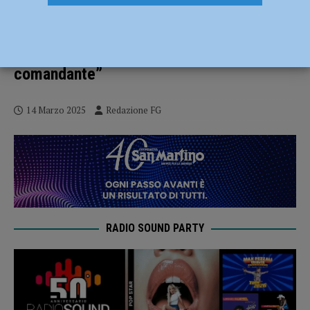
Porta abbattuta alla polizia locale,
incontro Comune-sindacati ma la Cgil
attacca: “Pretesto per attaccare il
comandante”
14 Marzo 2025
Redazione FG
RADIO SOUND PARTY