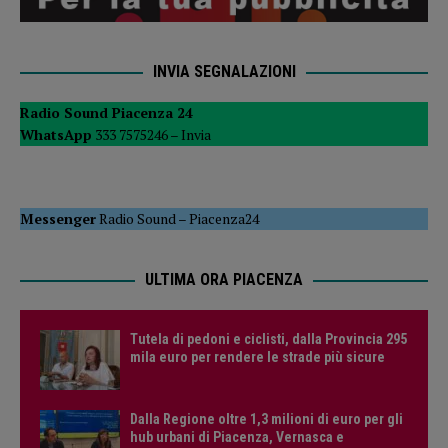
INVIA SEGNALAZIONI
Radio Sound Piacenza 24
WhatsApp
333 7575246 –
Invia
Messenger
Radio Sound
–
Piacenza24
ULTIMA ORA PIACENZA
Tutela di pedoni e ciclisti, dalla Provincia 295
mila euro per rendere le strade più sicure
Dalla Regione oltre 1,3 milioni di euro per gli
hub urbani di Piacenza, Vernasca e