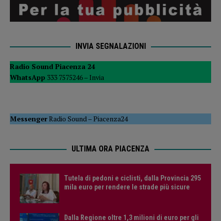
INVIA SEGNALAZIONI
Radio Sound Piacenza 24
WhatsApp
333 7575246 –
Invia
Messenger
Radio Sound
–
Piacenza24
ULTIMA ORA PIACENZA
Tutela di pedoni e ciclisti, dalla Provincia 295
mila euro per rendere le strade più sicure
Dalla Regione oltre 1,3 milioni di euro per gli