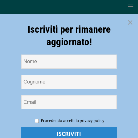
×
Iscriviti per rimanere
aggiornato!
HOME
NOTIZIE
ATTUALITÀ
Alimentazione, il
Procedendo accetti la privacy policy
Presidente AMPAS Luca Speciani: “Sano stile di vita e qualità del cibo
per avere una buona salute” – AUDIO