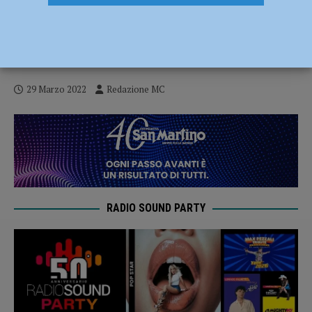
Alimentazione, il Presidente AMPAS Luca
Speciani: “Sano stile di vita e qualità del
cibo per avere una buona salute” – AUDIO
29 Marzo 2022
Redazione MC
RADIO SOUND PARTY