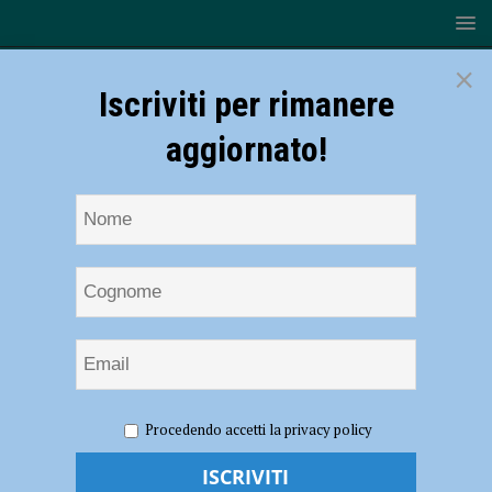
×
Iscriviti per rimanere
aggiornato!
HOME
NOTIZIE
CRONACA PIACENZA
Qualità della
Procedendo accetti la privacy policy
vita, Piacenza perde dieci posizioni ed è 46esima nella classifica di
ItaliaOggi