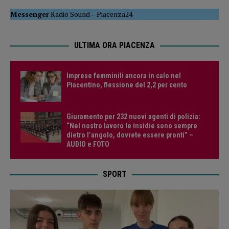
Messenger
Radio Sound
–
Piacenza24
ULTIMA ORA PIACENZA
Imprese femminili ancora in calo nel
Piacentino, flessione del 2,2 per cento
Giuramento per 232 nuovi agenti di polizia:
“Nel nostro lavoro le insidie sono sempre
dietro l’angolo, dovrete essere pronti” –
AUDIO e FOTO
SPORT