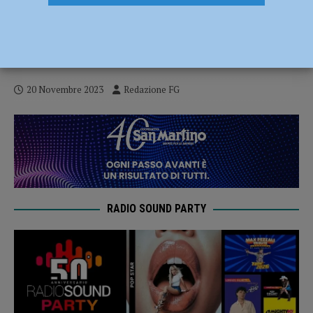
Qualità della vita, Piacenza perde dieci
posizioni ed è 46esima nella classifica di
ItaliaOggi
20 Novembre 2023
Redazione FG
RADIO SOUND PARTY