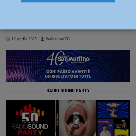
In trasferta da Parma per compiere
rapine, due giovani vittime in pochi
minuti: fermati e denunciati tre minorenni
12 Aprile 2025
Redazione FG
RADIO SOUND PARTY