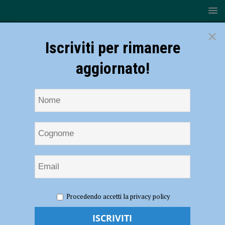
×
Iscriviti per rimanere
aggiornato!
HOME
NOTIZIE
CRONACA PIACENZA
In trasferta
Procedendo accetti la privacy policy
da Parma per compiere rapine, due giovani vittime in pochi minuti:
fermati e denunciati tre minorenni