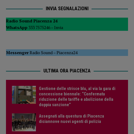
INVIA SEGNALAZIONI
Radio Sound Piacenza 24
WhatsApp
333 7575246 –
Invia
Messenger
Radio Sound
–
Piacenza24
ULTIMA ORA PIACENZA
Gestione delle strisce blu, al via la gara di
concessione biennale: “Confermata
riduzione delle tariffe e abolizione della
doppia sanzione”
Assegnati alla questura di Piacenza
diciannove nuovi agenti di polizia