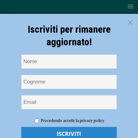
×
Iscriviti per rimanere
aggiornato!
HOME
NOTIZIE
Rugby – Tre giocatori dei Lyons
Procedendo accetti la privacy policy
convocati con la Nazionale Rugby Seven
Rugby – Tre giocatori dei Lyons convocati