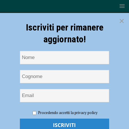
×
Iscriviti per rimanere
aggiornato!
HOME
NOTIZIE
SPORT
CALCIO DILETTANTI
Procedendo accetti la privacy policy
Calcio dilettanti: ecco tutti i risultati del weekend!
Calcio dilettanti: ecco tutti i risultati del