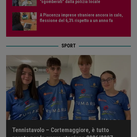
“sgomberati” dalla polizia locale
A Piacenza imprese straniere ancora in calo,
flessione del 6,3% rispetto a un anno fa
SPORT
Tennistavolo – Cortemaggiore, è tutto