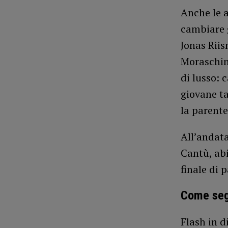
Anche le a
cambiare g
Jonas Riis
Moraschini
di lusso: 
giovane t
la parente
All’andata
Cantù, abi
finale di p
Come segu
Flash in d