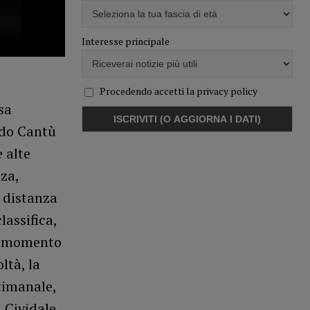
Interesse principale
Procedendo accetti la privacy policy
sa
rdo Cantù
 alte
za,
 distanza
lassifica,
un momento
ltà, la
timanale,
 Cividale