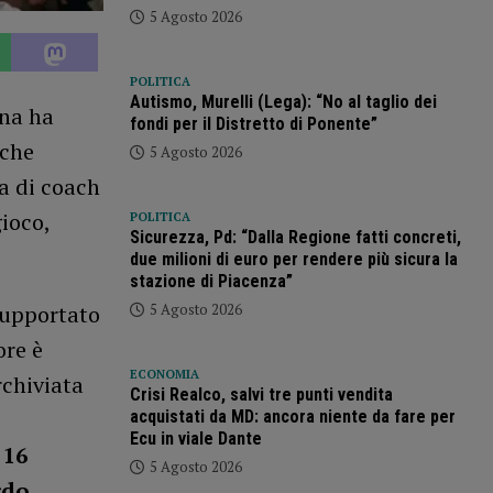
5 Agosto 2026
POLITICA
Autismo, Murelli (Lega): “No al taglio dei
ona ha
fondi per il Distretto di Ponente”
 che
5 Agosto 2026
ra di coach
ioco,
POLITICA
Sicurezza, Pd: “Dalla Regione fatti concreti,
due milioni di euro per rendere più sicura la
stazione di Piacenza”
5 Agosto 2026
 supportato
ore è
ECONOMIA
rchiviata
Crisi Realco, salvi tre punti vendita
acquistati da MD: ancora niente da fare per
Ecu in viale Dante
a
16
5 Agosto 2026
rdo