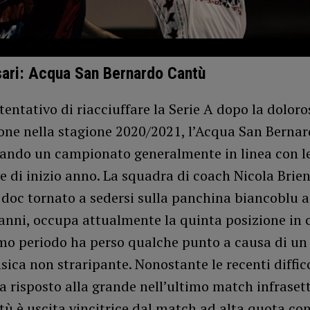
sari: Acqua San Bernardo Cantù
tentativo di riacciuffare la Serie A dopo la doloro
ione nella stagione 2020/2021, l’Acqua San Berna
tando un campionato generalmente in linea con le
e di inizio anno. La squadra di coach Nicola Brien
doc tornato a sedersi sulla panchina biancoblu a
anni, occupa attualmente la quinta posizione in c
timo periodo ha perso qualche punto a causa di 
isica non straripante. Nonostante le recenti diffico
 risposto alla grande nell’ultimo match infraset
tù è uscita vincitrice dal match ad alta quota con