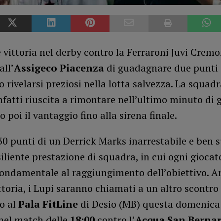
 vittoria nel derby contro la Ferraroni Juvi Crem
ll’
Assigeco Piacenza
di guadagnare due punti
 rivelarsi preziosi nella lotta salvezza. La squad
fatti riuscita a rimontare nell’ultimo minuto di g
 poi il vantaggio fino alla sirena finale.
 30 punti di un Derrick Marks inarrestabile e ben
iliente prestazione di squadra, in cui ogni giocat
fondamentale al raggiungimento dell’obiettivo. A
ittoria, i Lupi saranno chiamati a un altro scontro
o al
Pala FitLine
di Desio (MB) questa domenic
nel match delle
18:00
contro l’
Acqua San Berna