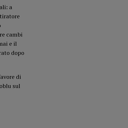
li: a
tiratore
o
tre cambi
ai e il
rato dopo
favore di
oblu sul