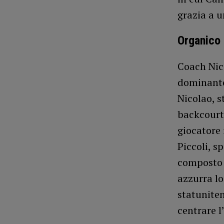
grazia a u
Organico 
Coach Nic
dominante
Nicolao, s
backcourt 
giocatore 
Piccoli, s
composto 
azzurra lo
statuniten
centrare l