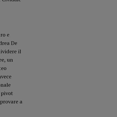
ro e
ndrea De
ividere il
ee, un
teo
invece
onale
 pivot
 provare a