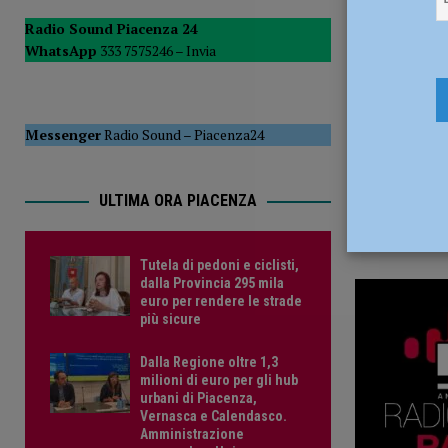
14 Febbrai
POLITICA
Radio Sound Piacenza 24
WhatsApp
333 7575246 –
Invia
[ 5 Agosto 2026 ]
Caldo estremo e asili nido, Tagliaferri (F
Messenger
Radio Sound
–
Piacenza24
ULTIMA ORA PIACENZA
Tutela di pedoni e ciclisti,
dalla Provincia 295 mila
euro per rendere le strade
più sicure
Dalla Regione oltre 1,3
milioni di euro per gli hub
urbani di Piacenza,
Vernasca e Calendasco.
Amministrazione