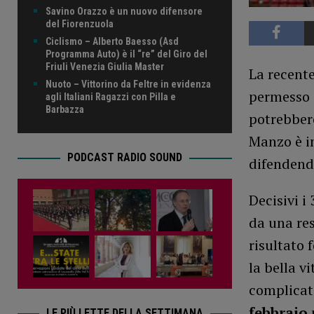
Savino Orazzo è un nuovo difensore
del Fiorenzuola
Ciclismo – Alberto Baesso (Asd
Programma Auto) è il “re” del Giro del
Friuli Venezia Giulia Master
La recente
Nuoto – Vittorino da Feltre in evidenza
permesso a
agli Italiani Ragazzi con Pilla e
Barbazza
potrebbero
Manzo è in
PODCAST RADIO SOUND
difendendo
Decisivi i
da una res
risultato 
la bella v
complicat
febbraio
LE PIÙ LETTE DELLA SETTIMANA