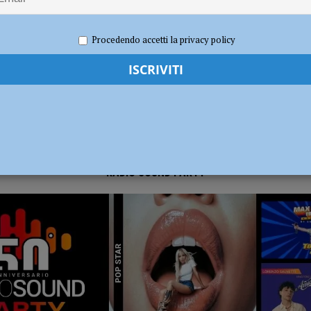
o 2025
Carlofilippo Vardelli
Basket
,
Notizie
,
Sport
dI): “Verificare subito la situazione nella provincia di Piacenza”
POLITICA
Procedendo accetti la privacy policy
RADIO SOUND PARTY