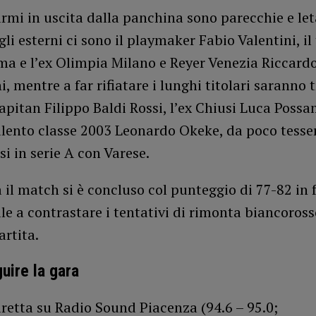
rmi in uscita dalla panchina sono parecchie e leta
li esterni ci sono il playmaker Fabio Valentini, il 
ma e l’ex Olimpia Milano e Reyer Venezia Riccard
, mentre a far rifiatare i lunghi titolari saranno 
capitan Filippo Baldi Rossi, l’ex Chiusi Luca Possam
alento classe 2003 Leonardo Okeke, da poco tesse
si in serie A con Varese.
 il match si è concluso col punteggio di 77-82 in 
le a contrastare i tentativi di rimonta biancoross
artita.
ire la gara
iretta su Radio Sound Piacenza (94.6 – 95.0;