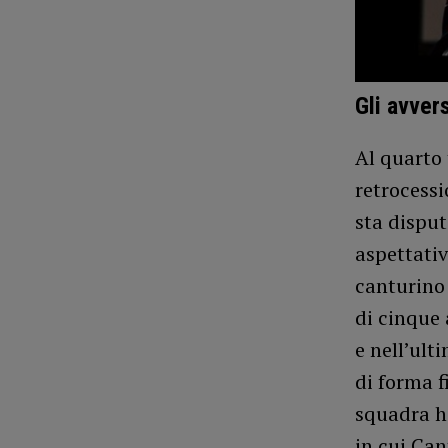
Gli avver
Al quarto 
retrocess
sta dispu
aspettativ
canturino 
di cinque 
e nell’ul
di forma f
squadra ha
in cui Can