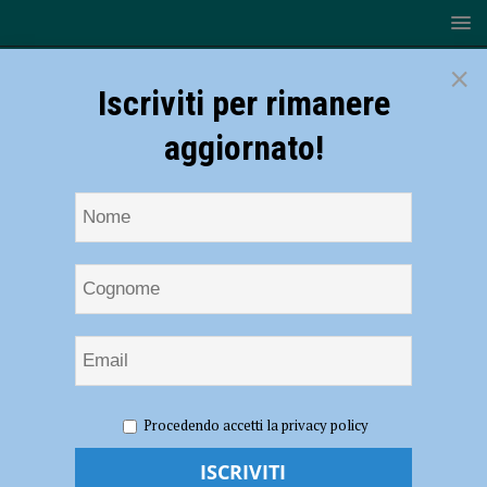
×
Iscriviti per rimanere
aggiornato!
HOME
NOTIZIE
SPORT
BASKET
Serie B – A
Procedendo accetti la privacy policy
Fabriano i Fiorenzuola Bees cedono nel finale: finisce 92-89 per i
padroni di casa