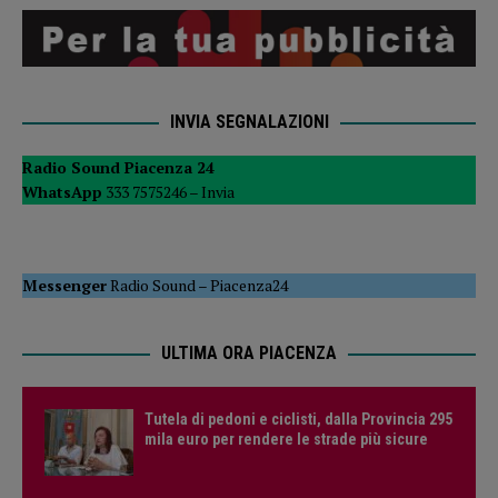
INVIA SEGNALAZIONI
Radio Sound Piacenza 24
WhatsApp
333 7575246 –
Invia
Messenger
Radio Sound
–
Piacenza24
ULTIMA ORA PIACENZA
Tutela di pedoni e ciclisti, dalla Provincia 295
mila euro per rendere le strade più sicure