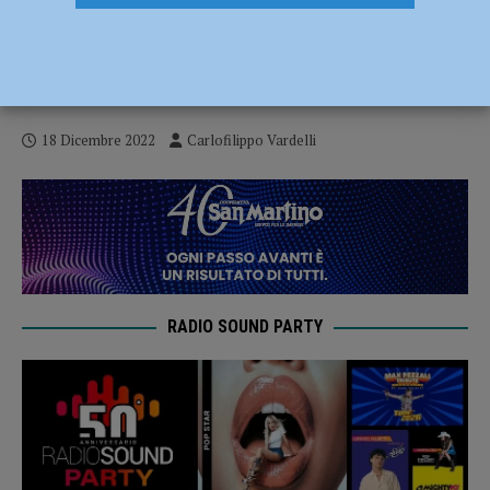
Serie B – A Fabriano i Fiorenzuola Bees
cedono nel finale: finisce 92-89 per i
padroni di casa
18 Dicembre 2022
Carlofilippo Vardelli
RADIO SOUND PARTY