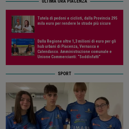
ULTIMA ORA PIACENZA
Tutela di pedoni e ciclisti, dalla Provincia 295
mila euro per rendere le strade più sicure
Dalla Regione oltre 1,3 milioni di euro per gli
hub urbani di Piacenza, Vernasca e
Calendasco. Amministrazione comunale e
Unione Commercianti: “Soddisfatti”
SPORT