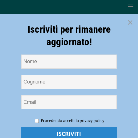
×
Iscriviti per rimanere
aggiornato!
HOME
NOTIZIE
SPORT
CALCIO
Serie C – Il
Procedendo accetti la privacy policy
Fiorenzuola rinnova anche Michele Currarino: contratto annuale
Serie C – Il Fiorenzuola rinnova anche