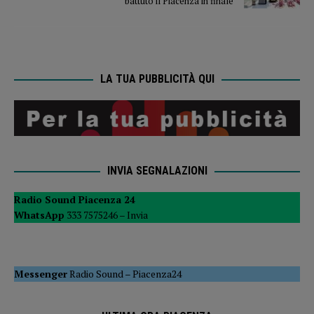
battuto il Piacenza in finale
LA TUA PUBBLICITÀ QUI
INVIA SEGNALAZIONI
Radio Sound Piacenza 24
WhatsApp
333 7575246 –
Invia
Messenger
Radio Sound
–
Piacenza24