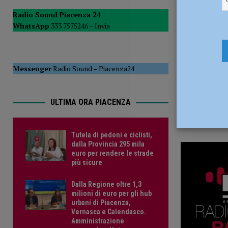
4 Luglio 2
POLITICA
Radio Sound Piacenza 24
WhatsApp
333 7575246 –
Invia
[ 5 Agosto 2026 ]
Caldo estremo e asili nido, Tagliaferri (F
Messenger
Radio Sound
–
Piacenza24
ULTIMA ORA PIACENZA
Tutela di pedoni e ciclisti,
dalla Provincia 295 mila
euro per rendere le strade
più sicure
Dalla Regione oltre 1,3
milioni di euro per gli hub
urbani di Piacenza,
Vernasca e Calendasco.
Amministrazione