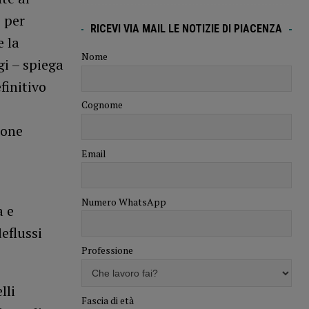
 per
RICEVI VIA MAIL LE NOTIZIE DI PIACENZA
 la
Nome
gi – spiega
finitivo
Cognome
ione
Email
Numero WhatsApp
a e
eflussi
Professione
lli
Fascia di età