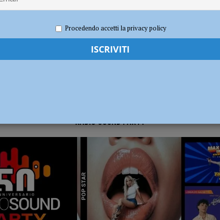
025
Redazione FG
Economia
dI): “Verificare subito la situazione nella provincia di Piacenza”
POLITICA
Procedendo accetti la privacy policy
RADIO SOUND PARTY