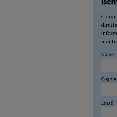
Iscr
Compil
dirett
inform
manten
Nome
Cogno
Email