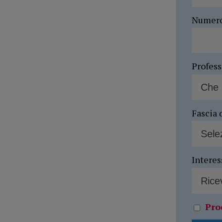
Numer
Profes
Fascia 
Interes
Pro