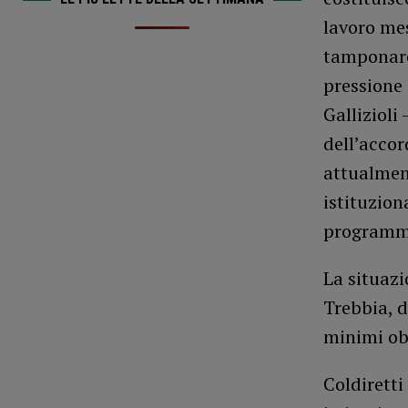
lavoro mes
tamponare
pressione 
Gallizioli
dell’accor
attualmen
istituzion
programma
La situazi
Trebbia, d
minimi obb
Coldiretti