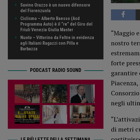
Savino Orazzo è un nuovo difensore
del Fiorenzuola
Ciclismo – Alberto Baesso (Asd
Programma Auto) è il “re” del Giro del
Friuli Venezia Giulia Master
“Maggio e 
Nuoto – Vittorino da Feltre in evidenza
nostro ter
agli Italiani Ragazzi con Pilla e
Barbazza
estremamen
forte pres
PODCAST RADIO SOUND
garantire 
Piacenza, 
Consorzio 
negli ulti
“L’attivaz
di metri c
costituisc
LE PIÙ LETTE DELLA SETTIMANA