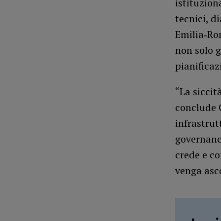
istituzion
tecnici, d
Emilia‑Rom
non solo g
pianificaz
“La sicci
conclude G
infrastrut
governance
crede e co
venga asco