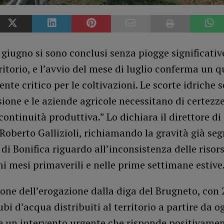
giugno si sono conclusi senza piogge significativ
ritorio, e l’avvio del mese di luglio conferma un 
te critico per le coltivazioni. Le scorte idriche 
sione e le aziende agricole necessitano di certezz
continuità produttiva.” Lo dichiara il direttore di 
Roberto Gallizioli, richiamando la gravità già seg
di Bonifica riguardo all’inconsistenza delle risor
mi mesi primaverili e nelle prime settimane estive
ione dell’erogazione dalla diga del Brugneto, con 
ubi d’acqua distribuiti al territorio a partire da og
e un intervento urgente che risponde positivamen