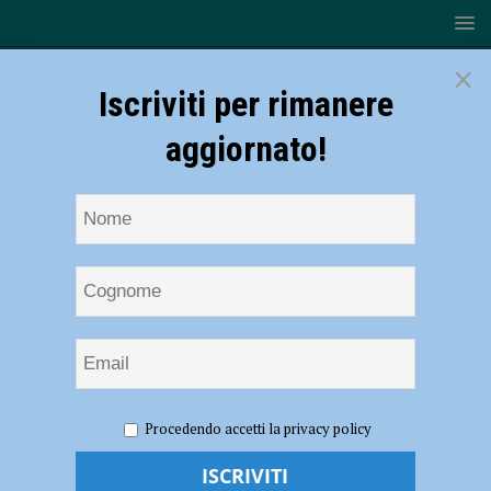
×
Iscriviti per rimanere
aggiornato!
HOME
NOTIZIE
POLITICA
Mediazione culturale e
Procedendo accetti la privacy policy
nuovi spazi pubblici in nome della sicurezza, a Calendasco progetto da
125 mila euro