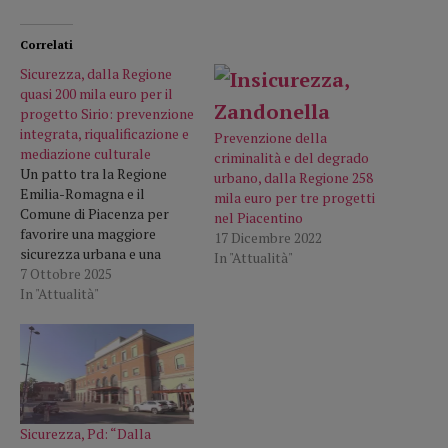
Correlati
Sicurezza, dalla Regione
quasi 200 mila euro per il
progetto Sirio: prevenzione
integrata, riqualificazione e
Prevenzione della
mediazione culturale
criminalità e del degrado
Un patto tra la Regione
urbano, dalla Regione 258
Emilia-Romagna e il
mila euro per tre progetti
Comune di Piacenza per
nel Piacentino
favorire una maggiore
17 Dicembre 2022
sicurezza urbana e una
In "Attualità"
migliore qualità della vita
7 Ottobre 2025
dei cittadini, attraverso il
In "Attualità"
sostegno a progetti diretti
alla prevenzione
dell’illegalità, al controllo
del territorio e alla
riqualificazione degli spazi
verdi. Il via libera all’intesa
Sicurezza, Pd: “Dalla
è arrivato…