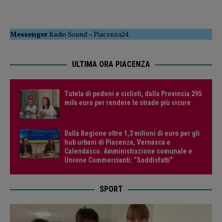
Messenger
Radio Sound
–
Piacenza24
ULTIMA ORA PIACENZA
Tutela di pedoni e ciclisti, dalla Provincia 295
mila euro per rendere le strade più sicure
Dalla Regione oltre 1,3 milioni di euro per gli
hub urbani di Piacenza, Vernasca e
Calendasco. Amministrazione comunale e
Unione Commercianti: “Soddisfatti”
SPORT