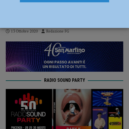
agli uomini di divisa, servono bodycam e
taser”
13 Ottobre 2020
Redazione FG
RADIO SOUND PARTY