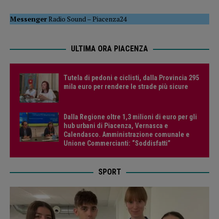
Messenger
Radio Sound
–
Piacenza24
ULTIMA ORA PIACENZA
Tutela di pedoni e ciclisti, dalla Provincia 295
mila euro per rendere le strade più sicure
Dalla Regione oltre 1,3 milioni di euro per gli
hub urbani di Piacenza, Vernasca e
Calendasco. Amministrazione comunale e
Unione Commercianti: “Soddisfatti”
SPORT