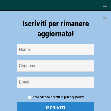
×
Iscriviti per rimanere
aggiornato!
HOME
NOTIZIE
ATTUALITÀ
Il sindacato di polizia:
Procedendo accetti la privacy policy
“Basta aggressioni agli uomini di divisa, servono bodycam e taser”
Il sindacato di polizia: “Basta aggressioni