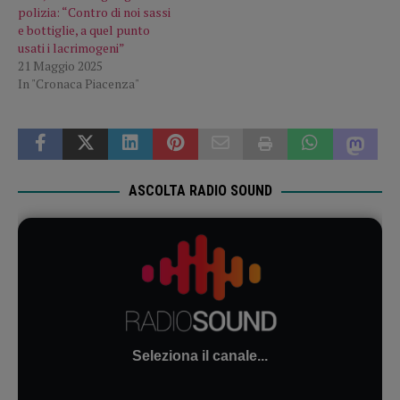
polizia: “Contro di noi sassi
e bottiglie, a quel punto
usati i lacrimogeni”
21 Maggio 2025
In "Cronaca Piacenza"
ASCOLTA RADIO SOUND
Seleziona il canale...