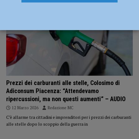
ATTUALITÀ
Prezzi dei carburanti alle stelle, Colosimo di
Adiconsum Piacenza: “Attendevamo
ripercussioni, ma non questi aumenti” – AUDIO
12 Marzo 2026
Redazione MC
C’è allarme tra cittadini e imprenditori per i prezzi dei carburanti
alle stelle dopo lo scoppio della guerra in