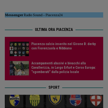
Messenger
Radio Sound
–
Piacenza24
ULTIMA ORA PIACENZA
Piacenza calcio inserito nel Girone B: derby
con Fiorenzuola e Nibbiano
Accampamenti abusivi e bivacchi alla
Cavallerizza, in Largo Erfurt e Corso Europa:
“sgomberati” dalla polizia locale
SPORT